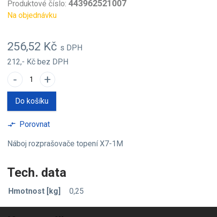
443962521007
Produktové číslo:
Na objednávku
256,52 Kč
s DPH
212,- Kč
bez DPH
-
+
Do košíku
Porovnat
compare_arrows
Náboj rozprašovače topení X7-1M
Tech. data
Hmotnost [kg]
0,25