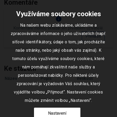
Komentáře
Využíváme soubory cookies
info
Na našem webu získáváme, ukládáme a
Komentáře mohou vkládat jen přihlášení uživatelé.
zpracováváme informace o jeho uživatelích (např.
Přihlásit
síťové identifikátory, údaje o tom, jak procházíte
naše stránky, nebo jaký obsah vás zajímá). K
tomuto účelu využíváme soubory cookies, které
Ke stažení
nám pomáhají zkvalitnit naše služby a
personalizovat nabídky. Pro některé účely
Název
Popis
Velikost
zpracování je vyžadován Váš souhlas, který
vyjádříte volbou „Přijmout“. Nastavení cookies
můžete změnit volbou „Nastavení“.
Nastavení