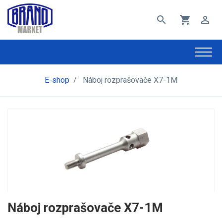
search
shopping_cart
perm_identity
E-shop
/
Náboj rozprašovače X7-1M
Náboj rozprašovače X7-1M