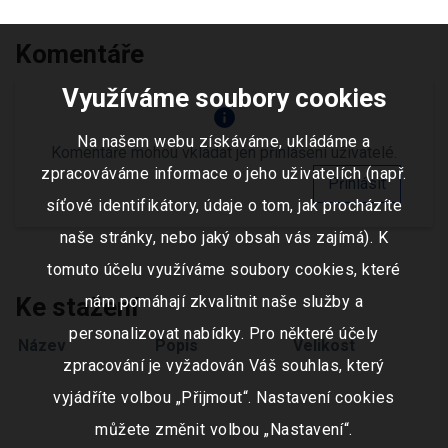
Komentáře
Využíváme soubory cookies
info
Na našem webu získáváme, ukládáme a
Komentáře mohou vkládat jen přihlášení uživatelé.
zpracováváme informace o jeho uživatelích (např.
Přihlásit
síťové identifikátory, údaje o tom, jak procházíte
naše stránky, nebo jaký obsah vás zajímá). K
tomuto účelu využíváme soubory cookies, které
Ke stažení
nám pomáhají zkvalitnit naše služby a
personalizovat nabídky. Pro některé účely
Název
Popis
Velikost
zpracování je vyžadován Váš souhlas, který
vyjádříte volbou „Přijmout“. Nastavení cookies
můžete změnit volbou „Nastavení“.