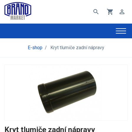
search
shopping_cart
perm_identity
E-shop
/
Kryt tlumiče zadní nápravy
Kryt tlumiče zadní nápravy