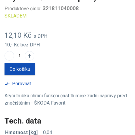
321811040008
Produktové číslo:
SKLADEM
12,10 Kč
s DPH
10,- Kč
bez DPH
-
+
Do košíku
Porovnat
compare_arrows
Krycí trubka chrání funkční část tlumiče zadní nápravy před
znečištěním - ŠKODA Favorit
Tech. data
Hmotnost [kg]
0,04