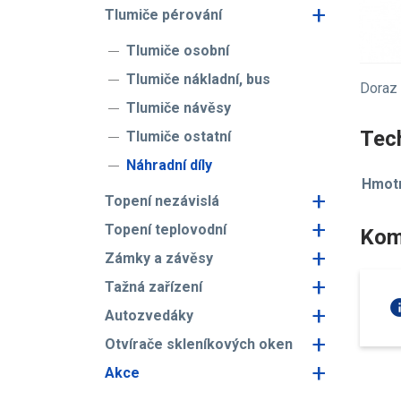
+
Tlumiče pérování
Tlumiče osobní
Tlumiče nákladní, bus
Doraz 
Tlumiče návěsy
Tech
Tlumiče ostatní
Náhradní díly
Hmotn
+
Topení nezávislá
+
Topení teplovodní
Kom
+
Zámky a závěsy
+
Tažná zařízení
in
+
Autozvedáky
+
Otvírače skleníkových oken
+
Akce