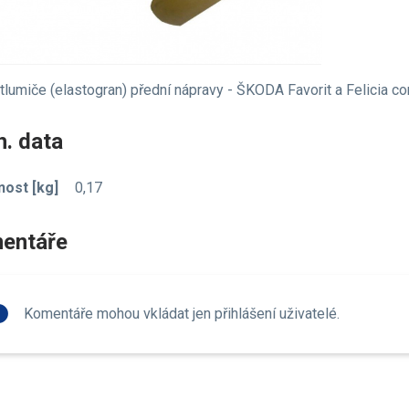
tlumiče (elastogran) přední nápravy - ŠKODA Favorit a Felicia c
. data
ost [kg]
0,17
entáře
fo
Komentáře mohou vkládat jen přihlášení uživatelé.