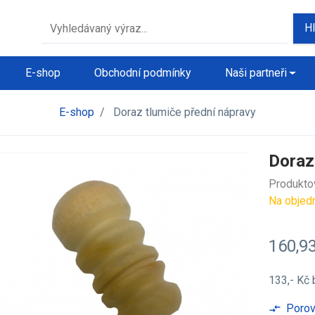
H
E-shop
Obchodní podmínky
Naši partneři
E-shop
/
Doraz tlumiče přední nápravy
Doraz
Produkto
Na objed
160,9
133,- Kč
Porov
compare_arrows