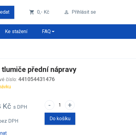
ledat
0,- Kč
Přihlásit se
shopping_cart
perm_identity
Ke stažení
FAQ
 tlumiče přední nápravy
441054431476
vé číslo:
návku
-
+
3 Kč
s DPH
Do košíku
bez DPH
nat