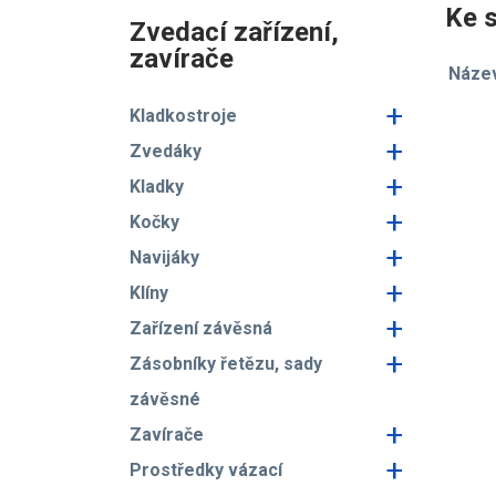
Ke s
Zvedací zařízení,
zavírače
Náze
+
Kladkostroje
+
Zvedáky
+
Kladky
+
Kočky
+
Navijáky
+
Klíny
+
Zařízení závěsná
+
Zásobníky řetězu, sady
závěsné
+
Zavírače
+
Prostředky vázací