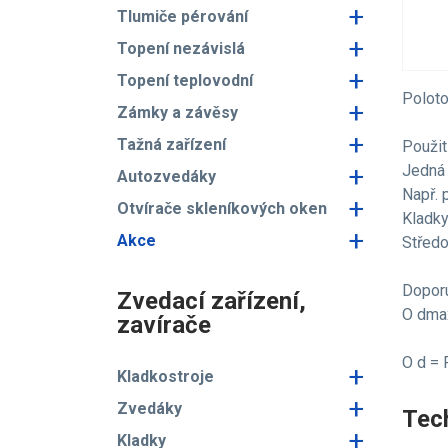
+
Tlumiče pérování
+
Topení nezávislá
+
Topení teplovodní
Poloto
+
Zámky a závěsy
+
Tažná zařízení
Použití
+
Jedná 
Autozvedáky
Např. 
+
Otvírače skleníkových oken
Kladky
+
Akce
Středo
Dopor
Zvedací zařízení,
O dmax
zavírače
O d = 
+
Kladkostroje
+
Zvedáky
Tech
+
Kladky