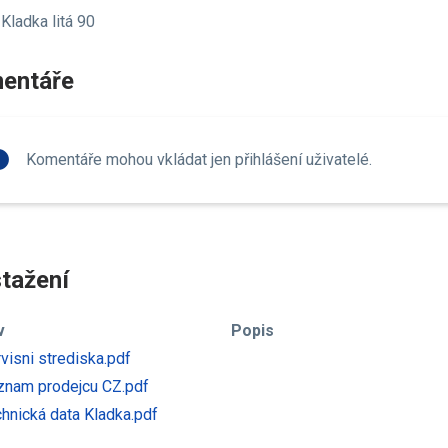
Kladka litá 90
entáře
fo
Komentáře mohou vkládat jen přihlášení uživatelé.
tažení
v
Popis
visni strediska.pdf
nam prodejcu CZ.pdf
hnická data Kladka.pdf