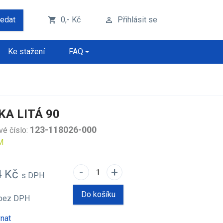
ledat
0,- Kč
Přihlásit se
shopping_cart
perm_identity
Ke stažení
FAQ
A LITÁ 90
123-118026-000
vé číslo:
M
-
+
4 Kč
s DPH
Do košíku
bez DPH
nat