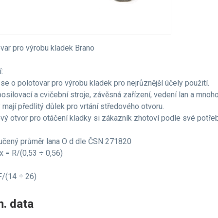
var pro výrobu kladek Brano
:
se o polotovar pro výrobu kladek pro nejrůznější účely použití.
posilovací a cvičební stroje, závěsná zařízení, vedení lan a mnoho 
 mají předlitý důlek pro vrtání středového otvoru.
vý otvor pro otáčení kladky si zákazník zhotoví podle své potřeb
učený průměr lana O d dle ČSN 271820
 = R/(0,53 ÷ 0,56)
F/(14 ÷ 26)
. data