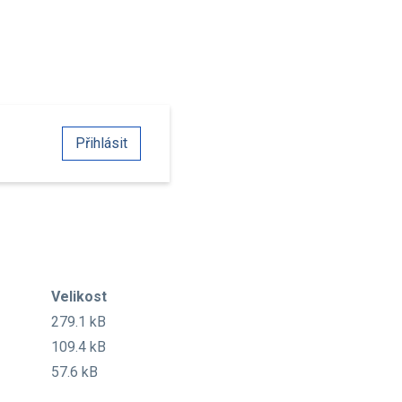
Přihlásit
Velikost
279.1 kB
109.4 kB
57.6 kB