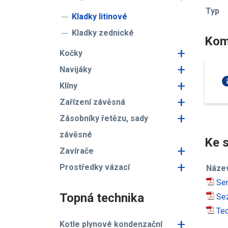
Typ
Kladky litinové
Kladky zednické
Kom
+
Kočky
+
Navijáky
in
+
Klíny
+
Zařízení závěsná
+
Zásobníky řetězu, sady
závěsné
Ke s
+
Zavírače
+
Prostředky vázací
Náze
Ser
Topná technika
Sez
Tec
+
Kotle plynové kondenzační