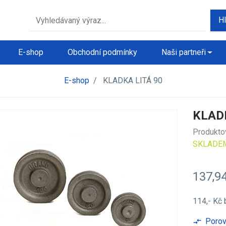
H
E-shop
Obchodní podmínky
Naši partneři
E-shop
/
KLADKA LITÁ 90
KLADK
Produkto
SKLADE
137,9
114,- Kč
Porov
compare_arrows