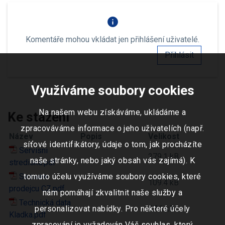
info
Komentáře mohou vkládat jen přihlášení uživatelé.
Přihlásit
Využíváme soubory cookies
Na našem webu získáváme, ukládáme a
Ke stažení
zpracováváme informace o jeho uživatelích (např.
Název
Popis
Velikost
síťové identifikátory, údaje o tom, jak procházíte
Servisni
279.1 kB
naše stránky, nebo jaký obsah vás zajímá). K
strediska.pdf
Seznam
tomuto účelu využíváme soubory cookies, které
109.4 kB
prodejcu CZ.pdf
nám pomáhají zkvalitnit naše služby a
Technická data
personalizovat nabídky. Pro některé účely
57.6 kB
Kladka.pdf
zpracování je vyžadován Váš souhlas, který