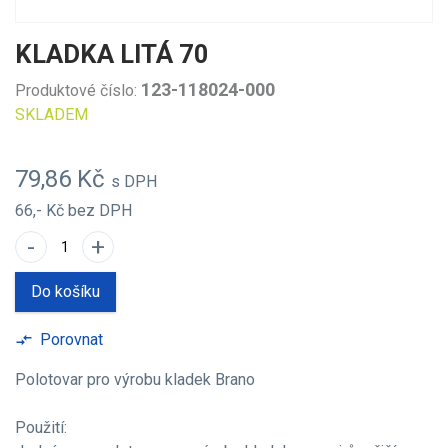
KLADKA LITÁ 70
123-118024-000
Produktové číslo:
SKLADEM
79,86 Kč
s DPH
66,- Kč
bez DPH
-
+
Do košíku
Porovnat
compare_arrows
Polotovar pro výrobu kladek Brano
Použití: