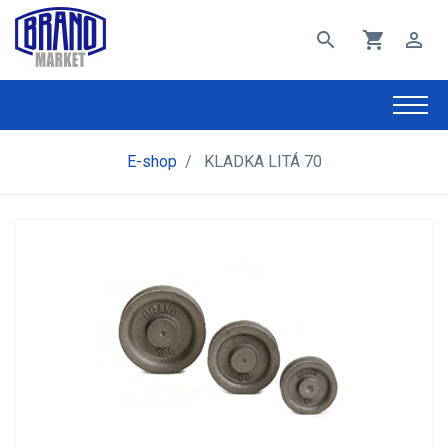
search
shopping_cart
perm_identity
E-shop
/
KLADKA LITÁ 70