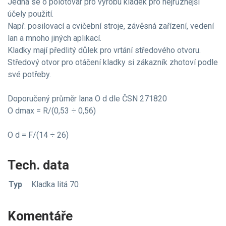
Jedná se o polotovar pro výrobu kladek pro nejrůznější
účely použití.
Např. posilovací a cvičební stroje, závěsná zařízení, vedení
lan a mnoho jiných aplikací.
Kladky mají předlitý důlek pro vrtání středového otvoru.
Středový otvor pro otáčení kladky si zákazník zhotoví podle
své potřeby.
Doporučený průměr lana O d dle ČSN 271820
O dmax = R/(0,53 ÷ 0,56)
O d = F/(14 ÷ 26)
Tech. data
Typ
Kladka litá 70
Komentáře