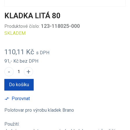
KLADKA LITÁ 80
123-118025-000
Produktové číslo:
SKLADEM
110,11 Kč
s DPH
91,- Kč
bez DPH
-
+
Do košíku
Porovnat
compare_arrows
Polotovar pro výrobu kladek Brano
Použití: