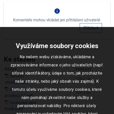
info
Komentáře mohou vkládat jen přihlášení uživatelé.
Přihlásit
Využíváme soubory cookies
Na našem webu získáváme, ukládáme a
Ke stažení
zpracováváme informace o jeho uživatelích (např.
Název
Popis
Velikost
síťové identifikátory, údaje o tom, jak procházíte
Servisni
279.1 kB
naše stránky, nebo jaký obsah vás zajímá). K
strediska.pdf
Seznam
tomuto účelu využíváme soubory cookies, které
109.4 kB
prodejcu CZ.pdf
nám pomáhají zkvalitnit naše služby a
Technická data
personalizovat nabídky. Pro některé účely
57.6 kB
Kladka.pdf
zpracování je vyžadován Váš souhlas, který