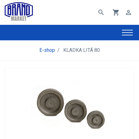
search
shopping_cart
perm_identity
E-shop
/
KLADKA LITÁ 80