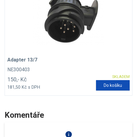
Adapter 13/7
NE300403
SKLADEM
150,- Kč
Do košíku
181,50 Kč s DPH
Komentáře
info