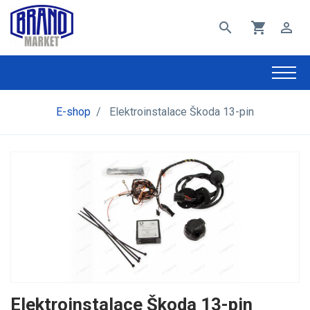
search
shopping_cart
perm_identity
E-shop
/
Elektroinstalace Škoda 13-pin
Elektroinstalace Škoda 13-pin