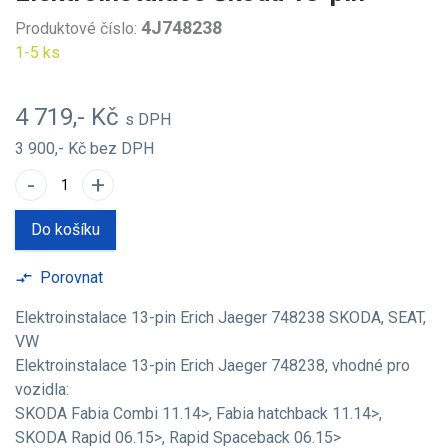
4J748238
Produktové číslo:
1-5 ks
4 719,- Kč
s DPH
3 900,- Kč
bez DPH
-
+
Do košíku
Porovnat
compare_arrows
Elektroinstalace 13-pin Erich Jaeger 748238 SKODA, SEAT,
VW
Elektroinstalace 13-pin Erich Jaeger 748238, vhodné pro
vozidla:
SKODA Fabia Combi 11.14>, Fabia hatchback 11.14>,
SKODA Rapid 06.15>, Rapid Spaceback 06.15>