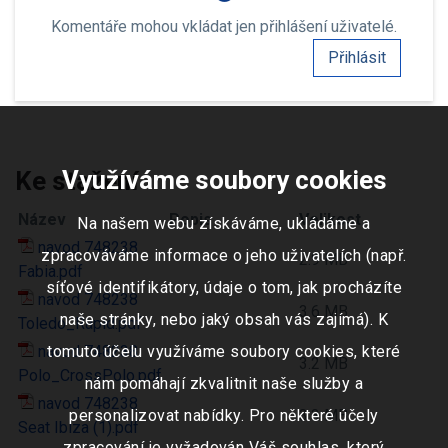
Komentáře mohou vkládat jen přihlášení uživatelé.
Přihlásit
Využíváme soubory cookies
Ke stažení
Název
Popis
Velikost
Na našem webu získáváme, ukládáme a
navod 748238
zpracováváme informace o jeho uživatelích (např.
2.9 MB
Fabia.pdf
síťové identifikátory, údaje o tom, jak procházíte
navod 748238
3.6 MB
naše stránky, nebo jaký obsah vás zajímá). K
Toledo_Rapid.pdf
navod 748238
tomuto účelu využíváme soubory cookies, které
3.2 MB
Polo_CrossPolo.pdf
nám pomáhají zkvalitnit naše služby a
navod 748238
3.3 MB
personalizovat nabídky. Pro některé účely
Seat Ibiza (1).pdf
zpracování je vyžadován Váš souhlas, který