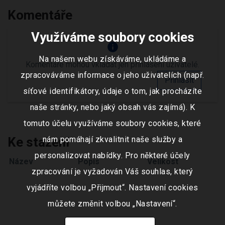
Komentáře
Využíváme soubory cookies
info
Na našem webu získáváme, ukládáme a
Komentáře mohou vkládat jen přihlášení uživatelé.
zpracováváme informace o jeho uživatelích (např.
Přihlásit
síťové identifikátory, údaje o tom, jak procházíte
naše stránky, nebo jaký obsah vás zajímá). K
tomuto účelu využíváme soubory cookies, které
Ke stažení
nám pomáhají zkvalitnit naše služby a
personalizovat nabídky. Pro některé účely
Název
Popis
Velikost
zpracování je vyžadován Váš souhlas, který
vyjádříte volbou „Přijmout“. Nastavení cookies
můžete změnit volbou „Nastavení“.