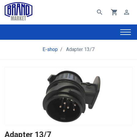
search
shopping_cart
perm_identity
E-shop
/
Adapter 13/7
Adapter 13/7