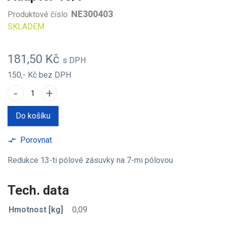
NE300403
Produktové číslo:
SKLADEM
181,50 Kč
s DPH
150,- Kč
bez DPH
-
+
Do košíku
Porovnat
compare_arrows
Redukce 13-ti pólové zásuvky na 7-mi pólovou
Tech. data
Hmotnost [kg]
0,09