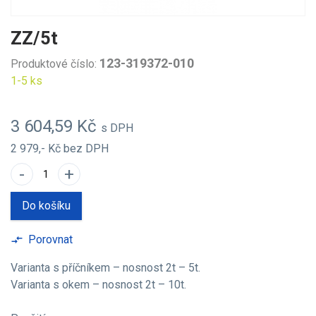
ZZ/5t
123-319372-010
Produktové číslo:
1-5 ks
3 604,59 Kč
s DPH
2 979,- Kč
bez DPH
-
+
Do košíku
Porovnat
compare_arrows
Varianta s příčníkem – nosnost 2t – 5t.
Varianta s okem – nosnost 2t – 10t.