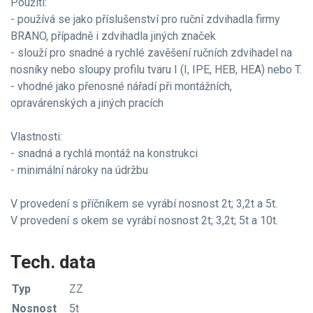
Použití:
- používá se jako příslušenství pro ruční zdvihadla firmy
BRANO, případně i zdvihadla jiných značek
- slouží pro snadné a rychlé zavěšení ručních zdvihadel na
nosníky nebo sloupy profilu tvaru I (I, IPE, HEB, HEA) nebo T.
- vhodné jako přenosné nářadí při montážních,
opravárenských a jiných pracích
Vlastnosti:
- snadná a rychlá montáž na konstrukci
- minimální nároky na údržbu
V provedení s příčníkem se vyrábí nosnost 2t; 3,2t a 5t.
V provedení s okem se vyrábí nosnost 2t; 3,2t; 5t a 10t.
Tech. data
Typ
ZZ
Nosnost
5t