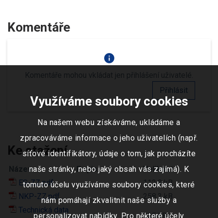
Komentáře
info
Komentáře mohou vkládat jen přihlášení uživatelé.
Přihlásit
Využíváme soubory cookies
Na našem webu získáváme, ukládáme a
zpracováváme informace o jeho uživatelích (např.
Ke stažení
síťové identifikátory, údaje o tom, jak procházíte
Název
naše stránky, nebo jaký obsah vás zajímá). K
Popis
Velikost
ES-ZZ.pdf
112.8 kB
tomuto účelu využíváme soubory cookies, které
NKP-ZZ.pdf
258.3 kB
nám pomáhají zkvalitnit naše služby a
Technická data
personalizovat nabídky. Pro některé účely
225 kB