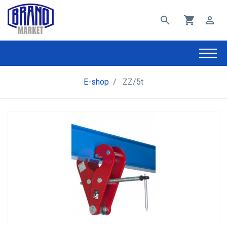
search
shopping_cart
perm_identity
E-shop
/
ZZ/5t