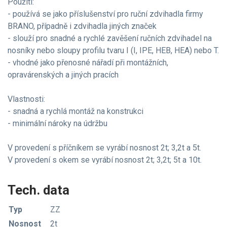
Použití:
- používá se jako příslušenství pro ruční zdvihadla firmy
BRANO, případně i zdvihadla jiných značek
- slouží pro snadné a rychlé zavěšení ručních zdvihadel na
nosníky nebo sloupy profilu tvaru I (I, IPE, HEB, HEA) nebo T.
- vhodné jako přenosné nářadí při montážních,
opravárenských a jiných pracích
Vlastnosti:
- snadná a rychlá montáž na konstrukci
- minimální nároky na údržbu
V provedení s příčníkem se vyrábí nosnost 2t; 3,2t a 5t.
V provedení s okem se vyrábí nosnost 2t; 3,2t; 5t a 10t.
Tech. data
Typ
ZZ
Nosnost
2t