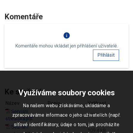
Komentáře
info
Komentáře mohou vkládat jen přihlášení uživatelé.
Přihlásit
Ke stažení
Využíváme soubory cookies
Název
Popis
Velikost
Na našem webu získáváme, ukládáme a
Servisni
zpracováváme informace o jeho uživatelích (např.
279.1 kB
strediska.pdf
síťové identifikátory, údaje o tom, jak procházíte
Seznam
109.4 kB