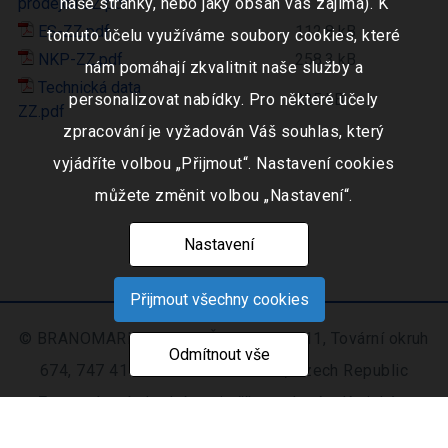
prodejcu CZ.pdf
naše stránky, nebo jaký obsah vás zajímá). K
ES-ZZ.pdf
112.8 kB
tomuto účelu využíváme soubory cookies, které
NKP-ZZ.pdf
258.3 kB
nám pomáhají zkvalitnit naše služby a
Technická data
personalizovat nabídky. Pro některé účely
225 kB
ZZ.pdf
zpracování je vyžadován Váš souhlas, který
vyjádříte volbou „Přijmout“. Nastavení cookies
můžete změnit volbou „Nastavení“.
Nastavení
Přijmout všechny cookies
© BRANOMARKET s.r.o., IČO: 253 51 311, Tovární okruh
Odmítnout vše
674, 747 41 Hradec nad Moravicí, Czech Republic
Zapsaná v obchodním rejstříku vedeném Krajským
soudem v Ostravě oddíl C, číslo vložky 9516