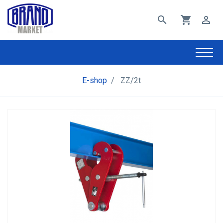
search
shopping_cart
perm_identity
E-shop
/
ZZ/2t