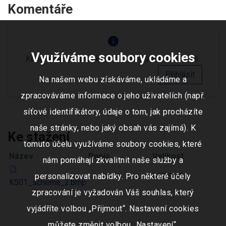
Komentáře
info
Využíváme soubory cookies
Komentáře mohou vkládat jen přihlášení uživatelé.
Přihlásit
Na našem webu získáváme, ukládáme a
zpracováváme informace o jeho uživatelích (např.
síťové identifikátory, údaje o tom, jak procházíte
naše stránky, nebo jaký obsah vás zajímá). K
Ke stažení
tomuto účelu využíváme soubory cookies, které
Název
Popis
Velikost
nám pomáhají zkvalitnit naše služby a
669.5 kB
personalizovat nabídky. Pro některé účely
K501_schema_2.bmp
zpracování je vyžadován Váš souhlas, který
vyjádříte volbou „Přijmout“. Nastavení cookies
můžete změnit volbou „Nastavení“.