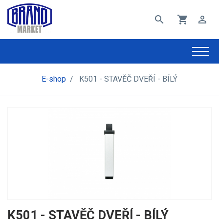
search
shopping_cart
perm_identity
E-shop
/
K501 - STAVĚČ DVEŘÍ - BÍLÝ
K501 - STAVĚČ DVEŘÍ - BÍLÝ