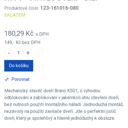
123-161016-080
Produktové číslo:
SKLADEM
180,29 Kč
s DPH
149,- Kč
bez DPH
-
+
Do košíku
Porovnat
compare_arrows
Mechanický stavěč dveří Brano K501, s výhodou
odblokování a zablokování v jakémkoli úhlu otevření dveří,
bez nutnosti použití montážního nářadí. Jednoduchá montáž,
nezávislý na použití zavírače dveří. Jde o perfektní jistič
dveří, který je spolehlivý a hlavně jednoduchý k obsluze.