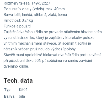
Rozměry tělesa: 149x32x27
Posunutí v ose y (zdvih): max. 40mm
Barva: bílá, hnědá, stříbrná, zlatá, černá
Hmotnost: 0,21kg
Funkce a použití:
Zajištění dveřního křídla se provede stlačením hlavice a tím
vysunutí nárazníku, který je zajištěn v kterékoliv poloze
vnitřním mechanismem stavěče. Stlačením tlačítka je
nárazník vrácen pružinou do výchozí polohy.
Stavěč musí spolehlivě blokovat dveřní křídlo proti zavření
při působení tlaku 50N působícímu ve směru zavírání
dveřního křídla.
Tech. data
Typ
K501
Barva
bílá