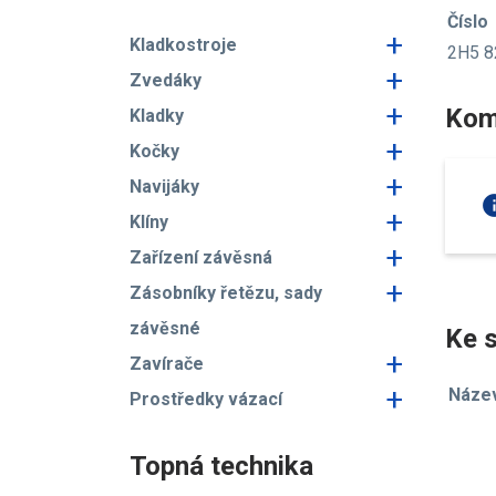
Číslo
+
Kladkostroje
2H5 8
+
Zvedáky
+
Kom
Kladky
+
Kočky
+
Navijáky
in
+
Klíny
+
Zařízení závěsná
+
Zásobníky řetězu, sady
závěsné
Ke s
+
Zavírače
+
Náze
Prostředky vázací
Topná technika