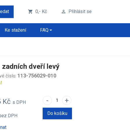
ledat
0,- Kč
Přihlásit se
shopping_cart
perm_identity
Ke stažení
FAQ
 zadních dveří levý
113-756029-010
vé číslo:
M
-
+
5 Kč
s DPH
Do košíku
bez DPH
nat