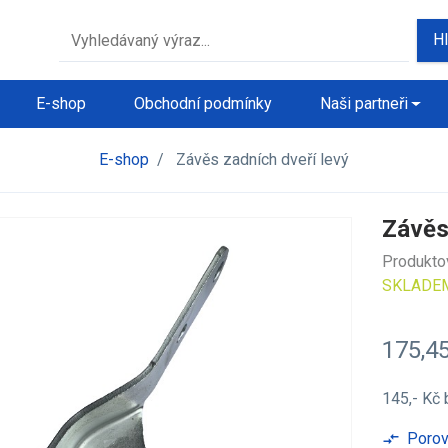
H
E-shop
Obchodní podmínky
Naši partneři
E-shop
/
Závěs zadních dveří levý
Závěs
Produkto
SKLADE
175,4
145,- Kč
Porov
compare_arrows