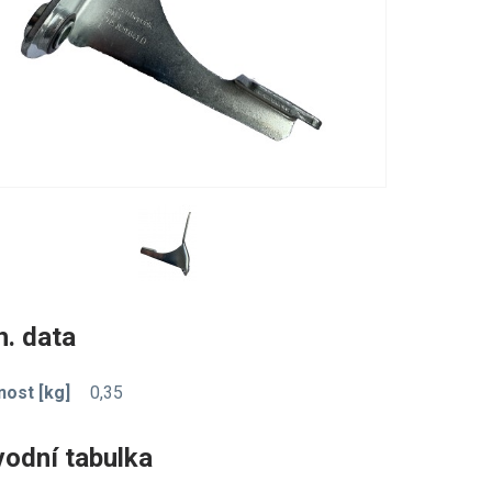
. data
ost [kg]
0,35
vodní tabulka