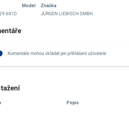
Model
Značka
29 641D
JÜRGEN LIEBISCH GMBH
entáře
fo
Komentáře mohou vkládat jen přihlášení uživatelé.
tažení
v
Popis