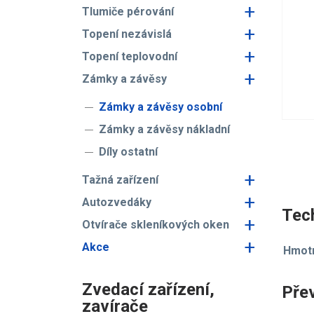
+
Tlumiče pérování
+
Topení nezávislá
+
Topení teplovodní
+
Zámky a závěsy
Zámky a závěsy osobní
Zámky a závěsy nákladní
Díly ostatní
+
Tažná zařízení
+
Autozvedáky
Tech
+
Otvírače skleníkových oken
+
Akce
Hmotn
Zvedací zařízení,
Pře
zavírače