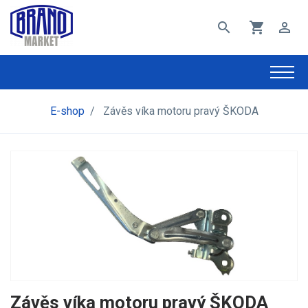
search
shopping_cart
perm_identity
E-shop
/
Závěs víka motoru pravý ŠKODA
Závěs víka motoru pravý ŠKODA