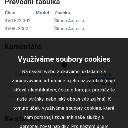
Převodní tabulka
Číslo
Model
Značka
3V0 823 302
Škoda Auto a.s.
3V0823302
Škoda Auto a.s.
Komentáře
Využíváme soubory cookies
info
Na našem webu získáváme, ukládáme a
Komentáře mohou vkládat jen přihlášení uživatelé.
zpracováváme informace o jeho uživatelích (např.
Přihlásit
síťové identifikátory, údaje o tom, jak procházíte
naše stránky, nebo jaký obsah vás zajímá). K
tomuto účelu využíváme soubory cookies, které
Ke stažení
nám pomáhají zkvalitnit naše služby a
personalizovat nabídky. Pro některé účely