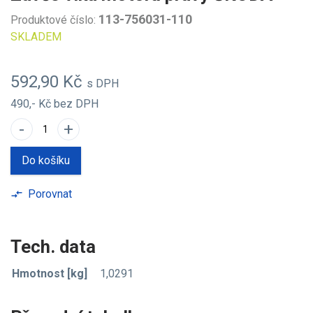
113-756031-110
Produktové číslo:
SKLADEM
592,90 Kč
s DPH
490,- Kč
bez DPH
-
+
Do košíku
Porovnat
compare_arrows
Tech. data
Hmotnost [kg]
1,0291