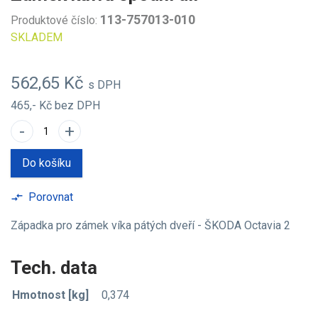
113-757013-010
Produktové číslo:
SKLADEM
562,65 Kč
s DPH
465,- Kč
bez DPH
-
+
Do košíku
Porovnat
compare_arrows
Západka pro zámek víka pátých dveří - ŠKODA Octavia 2
Tech. data
Hmotnost [kg]
0,374