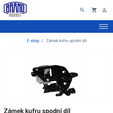
search
shopping_cart
perm_identity
E-shop
/
Zámek kufru spodní díl
Zámek kufru spodní díl