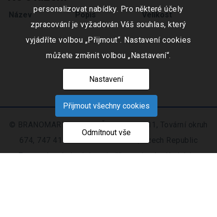
personalizovat nabídky. Pro některé účely
Název
Popis
Velikost
zpracování je vyžadován Váš souhlas, který
vyjádříte volbou „Přijmout“. Nastavení cookies
můžete změnit volbou „Nastavení“.
Nastavení
Přijmout všechny cookies
© BRANOMARKET s.r.o., IČO: 253 51 311, Tovární okruh
Odmítnout vše
674, 747 41 Hradec nad Moravicí, Czech Republic
Zapsaná v obchodním rejstříku vedeném Krajským
soudem v Ostravě oddíl C, číslo vložky 9516
Nastavení
Mapa
© 2021 - 2026 CIS s. r.
|
cookies
stránek
o.