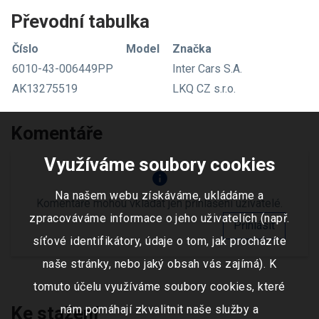
Převodní tabulka
Číslo
Model
Značka
6010-43-006449PP
Inter Cars S.A.
AK13275519
LKQ CZ s.r.o.
Komentáře
Využíváme soubory cookies
info
Na našem webu získáváme, ukládáme a
Komentáře mohou vkládat jen přihlášení uživatelé.
zpracováváme informace o jeho uživatelích (např.
Přihlásit
síťové identifikátory, údaje o tom, jak procházíte
naše stránky, nebo jaký obsah vás zajímá). K
tomuto účelu využíváme soubory cookies, které
Ke stažení
nám pomáhají zkvalitnit naše služby a