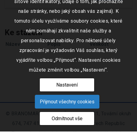
síťové identifikátory, údaje o tom, jak procházíte
naše stránky, nebo jaký obsah vás zajímá). K
tomuto účelu využíváme soubory cookies, které
Ke stažení
nám pomáhají zkvalitnit naše služby a
personalizovat nabídky. Pro některé účely
Název
Popis
Velikost
zpracování je vyžadován Váš souhlas, který
vyjádříte volbou „Přijmout“. Nastavení cookies
můžete změnit volbou „Nastavení“.
Nastavení
Přijmout všechny cookies
© BRANOMARKET s.r.o., IČO: 253 51 311, Tovární okruh
Odmítnout vše
674, 747 41 Hradec nad Moravicí, Czech Republic
Zapsaná v obchodním rejstříku vedeném Krajským