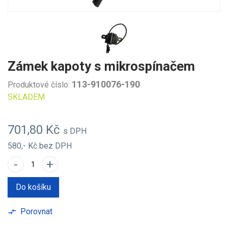
Zámek kapoty s mikrospínačem
113-910076-190
Produktové číslo:
SKLADEM
701,80 Kč
s DPH
580,- Kč
bez DPH
-
+
Do košíku
Porovnat
compare_arrows