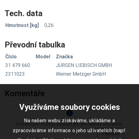
Tech. data
Hmotnost [kg]
0,26
Převodní tabulka
Číslo
Model
Značka
31 479 660
JÜRGEN LIEBISCH GMBH
2311023
Werner Metzger GmbH
Komentáře
Využíváme soubory cookies
info
Na našem webu získáváme, ukládáme a
Komentáře mohou vkládat jen přihlášení uživatelé.
zpracováváme informace o jeho uživatelích (např.
Přihlásit