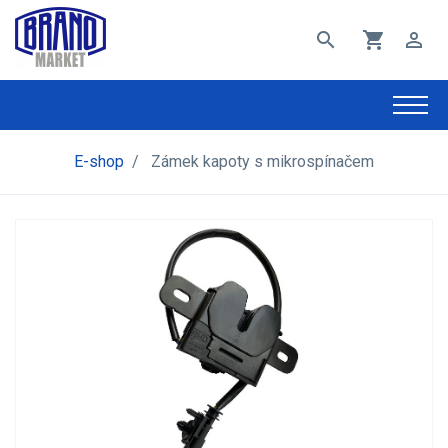
search
shopping_cart
perm_identity
E-shop
/
Zámek kapoty s mikrospínačem