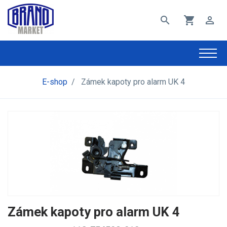
search
shopping_cart
perm_identity
E-shop
/
Zámek kapoty pro alarm UK 4
Zámek kapoty pro alarm UK 4