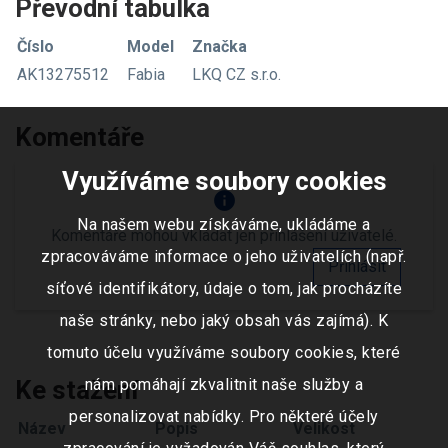
Převodní tabulka
Číslo
Model
Značka
AK13275512
Fabia
LKQ CZ s.r.o.
Komentáře
Využíváme soubory cookies
info
Na našem webu získáváme, ukládáme a
Komentáře mohou vkládat jen přihlášení uživatelé.
zpracováváme informace o jeho uživatelích (např.
Přihlásit
síťové identifikátory, údaje o tom, jak procházíte
naše stránky, nebo jaký obsah vás zajímá). K
tomuto účelu využíváme soubory cookies, které
nám pomáhají zkvalitnit naše služby a
Ke stažení
personalizovat nabídky. Pro některé účely
Název
Popis
Velikost