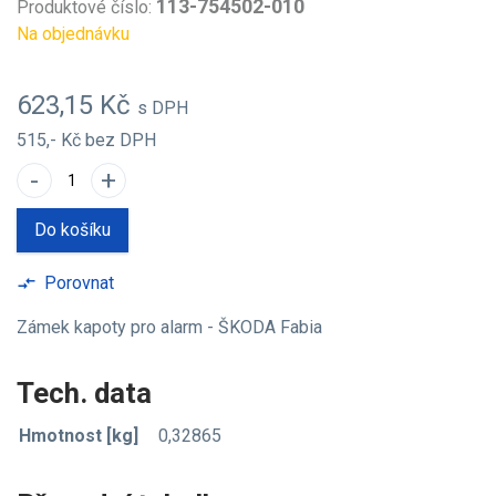
113-754502-010
Produktové číslo:
Na objednávku
623,15 Kč
s DPH
515,- Kč
bez DPH
-
+
Do košíku
Porovnat
compare_arrows
Zámek kapoty pro alarm - ŠKODA Fabia
Tech. data
Hmotnost [kg]
0,32865