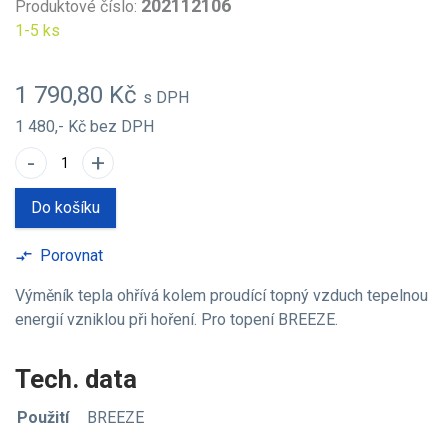
202112106
Produktové číslo:
1-5 ks
1 790,80 Kč
s DPH
1 480,- Kč
bez DPH
-
+
Do košíku
Porovnat
compare_arrows
Výměník tepla ohřívá kolem proudící topný vzduch tepelnou
energií vzniklou při hoření. Pro topení BREEZE.
Tech. data
Použití
BREEZE