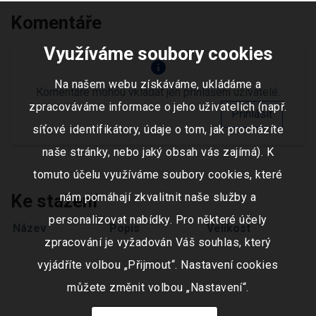
Komentáře
Využíváme soubory cookies
info
Na našem webu získáváme, ukládáme a
Komentáře mohou vkládat jen přihlášení uživatelé.
zpracováváme informace o jeho uživatelích (např.
Přihlásit
síťové identifikátory, údaje o tom, jak procházíte
naše stránky, nebo jaký obsah vás zajímá). K
tomuto účelu využíváme soubory cookies, které
nám pomáhají zkvalitnit naše služby a
Ke stažení
personalizovat nabídky. Pro některé účely
Název
Popis
Velikost
zpracování je vyžadován Váš souhlas, který
vyjádříte volbou „Přijmout“. Nastavení cookies
můžete změnit volbou „Nastavení“.