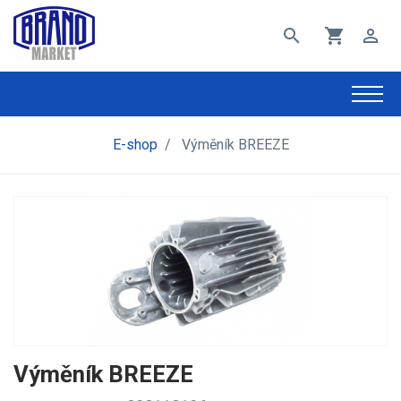
search
shopping_cart
perm_identity
E-shop
/
Výměník BREEZE
Výměník BREEZE