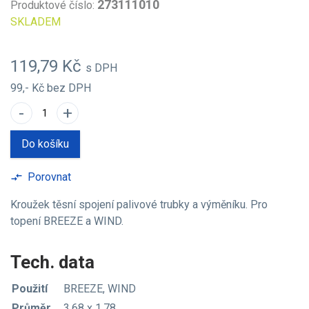
273111010
Produktové číslo:
SKLADEM
119,79 Kč
s DPH
99,- Kč
bez DPH
-
+
Do košíku
Porovnat
compare_arrows
Kroužek těsní spojení palivové trubky a výměníku. Pro
topení BREEZE a WIND.
Tech. data
Použití
BREEZE, WIND
Průměr
3.68 x 1,78