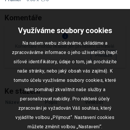
Komentáře
Využíváme soubory cookies
info
Na našem webu získáváme, ukládáme a
Komentáře mohou vkládat jen přihlášení uživatelé.
zpracováváme informace o jeho uživatelích (např.
Přihlásit
síťové identifikátory, údaje o tom, jak procházíte
naše stránky, nebo jaký obsah vás zajímá). K
tomuto účelu využíváme soubory cookies, které
Ke stažení
nám pomáhají zkvalitnit naše služby a
personalizovat nabídky. Pro některé účely
Název
Popis
Velikost
zpracování je vyžadován Váš souhlas, který
vyjádříte volbou „Přijmout“. Nastavení cookies
můžete změnit volbou „Nastavení“.