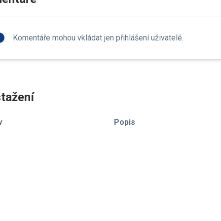
fo
Komentáře mohou vkládat jen přihlášení uživatelé.
tažení
v
Popis