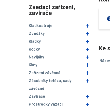
Zvedací zařízení,
zavírače
in
+
Kladkostroje
+
Zvedáky
+
Kladky
Ke s
+
Kočky
+
Navijáky
Náze
+
Klíny
+
Zařízení závěsná
+
Zásobníky řetězu, sady
závěsné
+
Zavírače
+
Prostředky vázací