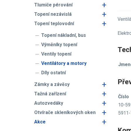
+
Tlumiče pérování
+
Topení nezávislá
Ventil
+
Topení teplovodní
Elektr
Topení nákladní, bus
Výměníky topení
Tech
Ventily topení
Ventilátory a motory
Jmeno
Díly ostatní
Pře
+
Zámky a závěsy
+
Tažná zařízení
Číslo
+
Autozvedáky
10-59
+
Otvírače skleníkových oken
5911-
+
Akce
Kom