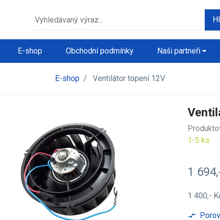
H
E-shop
Obchodní podmínky
Naši partneři
E-shop
/
Ventilátor topení 12V
Ventil
Produkto
1-5 ks
1 694,
1 400,- 
Porov
compare_arrows