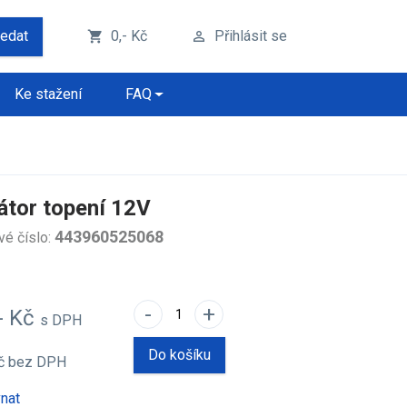
ledat
0,- Kč
Přihlásit se
shopping_cart
perm_identity
Ke stažení
FAQ
átor topení 12V
443960525068
vé číslo:
-
+
- Kč
s DPH
Do košíku
Kč
bez DPH
nat