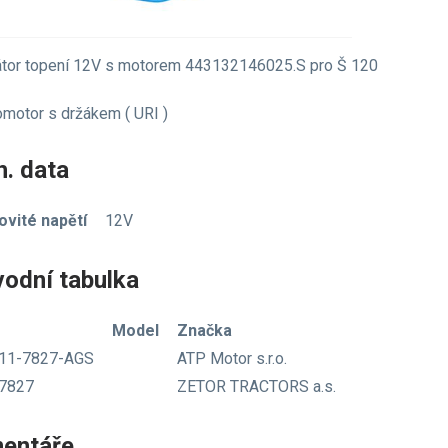
átor topení 12V s motorem 443132146025.S pro Š 120
omotor s držákem ( URI )
. data
vité napětí
12V
vodní tabulka
Model
Značka
11-7827-AGS
ATP Motor s.r.o.
7827
ZETOR TRACTORS a.s.
entáře