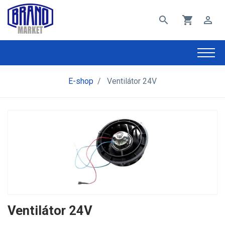
search
shopping_cart
perm_identity
E-shop
/
Ventilátor 24V
Ventilátor 24V