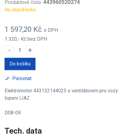
443960520274
Produktové číslo:
Na objednávku
1 597,20 Kč
s DPH
1 320,- Kč
bez DPH
-
+
Do košíku
Porovnat
compare_arrows
Elektromotor 443132144025 s ventilátorem pro vozy
topení LIAZ
D08-09
Tech. data