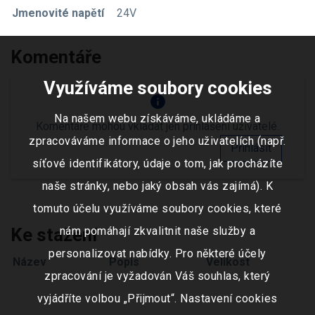
Jmenovité napětí
24V
Komentáře
Využíváme soubory cookies
info
Na našem webu získáváme, ukládáme a
Komentáře mohou vkládat jen přihlášení uživatelé.
zpracováváme informace o jeho uživatelích (např.
Přihlásit
síťové identifikátory, údaje o tom, jak procházíte
naše stránky, nebo jaký obsah vás zajímá). K
tomuto účelu využíváme soubory cookies, které
Ke stažení
nám pomáhají zkvalitnit naše služby a
personalizovat nabídky. Pro některé účely
Název
Popis
Velikost
zpracování je vyžadován Váš souhlas, který
vyjádříte volbou „Přijmout“. Nastavení cookies