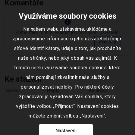
Komentáře
Využíváme soubory cookies
info
Na našem webu získáváme, ukládáme a
Komentáře mohou vkládat jen přihlášení uživatelé.
zpracováváme informace o jeho uživatelích (např.
Přihlásit
síťové identifikátory, údaje o tom, jak procházíte
naše stránky, nebo jaký obsah vás zajímá). K
tomuto účelu využíváme soubory cookies, které
Ke stažení
nám pomáhají zkvalitnit naše služby a
personalizovat nabídky. Pro některé účely
Název
Popis
Velikost
zpracování je vyžadován Váš souhlas, který
vyjádříte volbou „Přijmout“. Nastavení cookies
můžete změnit volbou „Nastavení“.
Nastavení