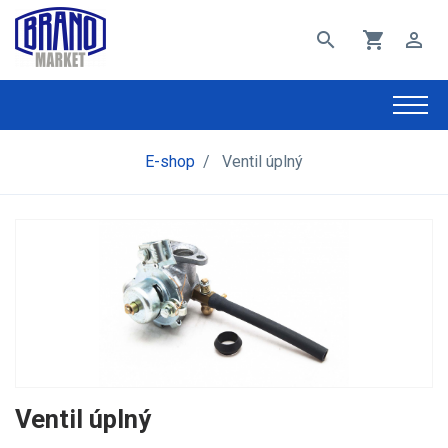
search
shopping_cart
perm_identity
E-shop
/
Ventil úplný
Ventil úplný