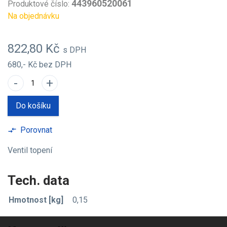
443960520061
Produktové číslo:
Na objednávku
822,80 Kč
s DPH
680,- Kč
bez DPH
-
+
Do košíku
Porovnat
compare_arrows
Ventil topení
Tech. data
Hmotnost [kg]
0,15