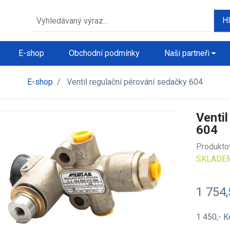
H
E-shop
Obchodní podmínky
Naši partneři
E-shop
/
Ventil regulační pérování sedačky 604
Venti
604
Produkto
SKLADE
1 754
1 450,- 