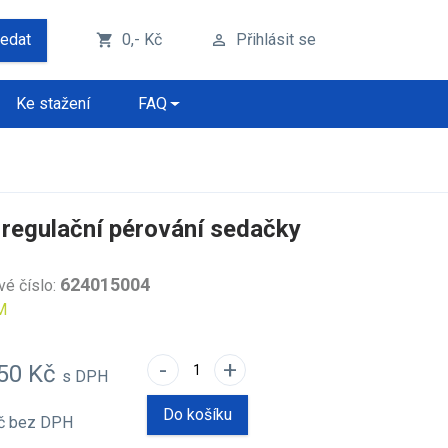
ledat
0,- Kč
Přihlásit se
shopping_cart
perm_identity
Ke stažení
FAQ
l regulační pérování sedačky
624015004
vé číslo:
M
-
+
,50 Kč
s DPH
Do košíku
Kč
bez DPH