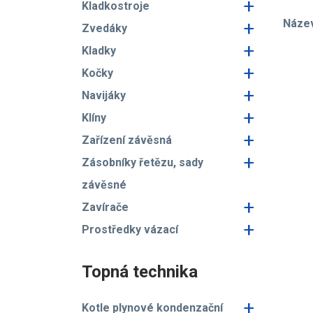
+
Kladkostroje
Náze
+
Zvedáky
+
Kladky
+
Kočky
+
Navijáky
+
Klíny
+
Zařízení závěsná
+
Zásobníky řetězu, sady
závěsné
+
Zavírače
+
Prostředky vázací
Topná technika
+
Kotle plynové kondenzační