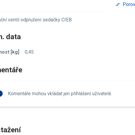
Porov
compare_arrows
ční ventil odpružení sedačky CIEB
. data
ost [kg]
0,45
entáře
fo
Komentáře mohou vkládat jen přihlášení uživatelé.
tažení