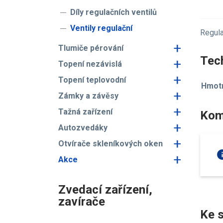
Díly regulačních ventilů
Ventily regulační
Regula
+
Tlumiče pérování
Tech
+
Topení nezávislá
+
Topení teplovodní
Hmotn
+
Zámky a závěsy
+
Tažná zařízení
Kom
+
Autozvedáky
+
Otvírače skleníkových oken
in
+
Akce
Zvedací zařízení,
zavírače
Ke s