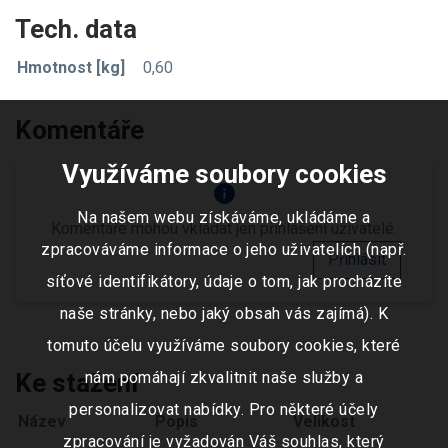
Tech. data
Hmotnost [kg]
0,60
Komentáře
Využíváme soubory cookies
info
Na našem webu získáváme, ukládáme a
Komentáře mohou vkládat jen přihlášení uživatelé.
zpracováváme informace o jeho uživatelích (např.
Přihlásit
síťové identifikátory, údaje o tom, jak procházíte
naše stránky, nebo jaký obsah vás zajímá). K
tomuto účelu využíváme soubory cookies, které
Ke stažení
nám pomáhají zkvalitnit naše služby a
personalizovat nabídky. Pro některé účely
Název
Popis
Velikost
zpracování je vyžadován Váš souhlas, který