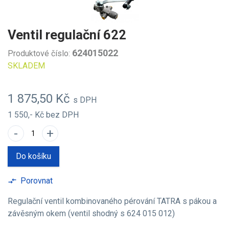
Ventil regulační 622
624015022
Produktové číslo:
SKLADEM
1 875,50 Kč
s DPH
1 550,- Kč
bez DPH
-
+
Do košíku
Porovnat
compare_arrows
Regulační ventil kombinovaného pérování TATRA s pákou a
závěsným okem (ventil shodný s 624 015 012)