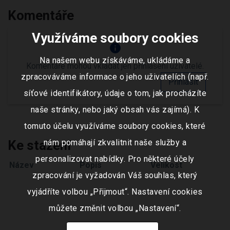
Komentáře
Využíváme soubory cookies
info
Na našem webu získáváme, ukládáme a
Komentáře mohou vkládat jen přihlášení uživatelé.
zpracováváme informace o jeho uživatelích (např.
Přihlásit
síťové identifikátory, údaje o tom, jak procházíte
naše stránky, nebo jaký obsah vás zajímá). K
tomuto účelu využíváme soubory cookies, které
Ke stažení
nám pomáhají zkvalitnit naše služby a
personalizovat nabídky. Pro některé účely
Název
Popis
Velikost
zpracování je vyžadován Váš souhlas, který
vyjádříte volbou „Přijmout“. Nastavení cookies
můžete změnit volbou „Nastavení“.