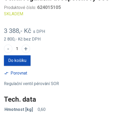
624015105
Produktové číslo:
SKLADEM
3 388,- Kč
s DPH
2 800,- Kč
bez DPH
-
+
Do košíku
Porovnat
compare_arrows
Regulační ventil pérování SOR
Tech. data
Hmotnost [kg]
0,60