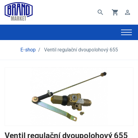
search
shopping_cart
perm_identity
E-shop
/
Ventil regulační dvoupolohový 655
Ventil regulační dvoupolohový 655