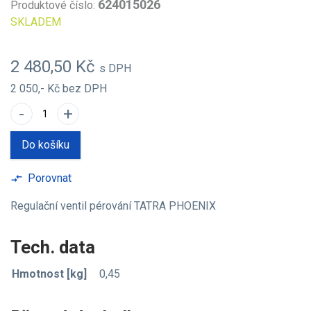
624015026
Produktové číslo:
SKLADEM
2 480,50 Kč
s DPH
2 050,- Kč
bez DPH
-
+
Do košíku
Porovnat
compare_arrows
Regulační ventil pérování TATRA PHOENIX
Tech. data
Hmotnost [kg]
0,45