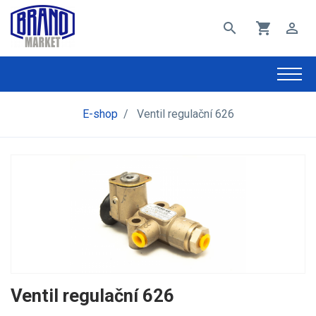
search
shopping_cart
perm_identity
E-shop
/
Ventil regulační 626
Ventil regulační 626