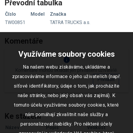
Převodní tabulka
Číslo
Model
Značka
TW00851
TATRA TRUCKS a.s.
Komentáře
Využíváme soubory cookies
info
Na našem webu získáváme, ukládáme a
Komentáře mohou vkládat jen přihlášení uživatelé.
zpracováváme informace o jeho uživatelích (např.
Přihlásit
síťové identifikátory, údaje o tom, jak procházíte
naše stránky, nebo jaký obsah vás zajímá). K
tomuto účelu využíváme soubory cookies, které
Ke stažení
nám pomáhají zkvalitnit naše služby a
personalizovat nabídky. Pro některé účely
Název
Popis
Velikost