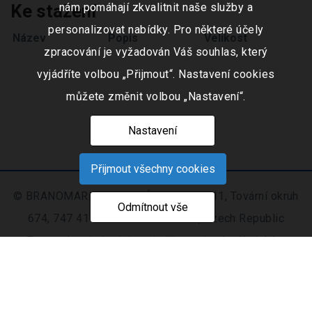
Ke stažení
nám pomáhají zkvalitnit naše služby a
personalizovat nabídky. Pro některé účely
Název
Popis
Velikost
zpracování je vyžadován Váš souhlas, který
vyjádříte volbou „Přijmout“. Nastavení cookies
můžete změnit volbou „Nastavení“.
Nastavení
Přijmout všechny cookies
© BRANOMARKET s.r.o., IČO: 253 51 311, Tovární okruh
Odmítnout vše
674, 747 41 Hradec nad Moravicí, Czech Republic
Zapsaná v obchodním rejstříku vedeném Krajským
soudem v Ostravě oddíl C, číslo vložky 9516
Nastavení
Mapa
© 2021 - 2026 CIS s. r.
|