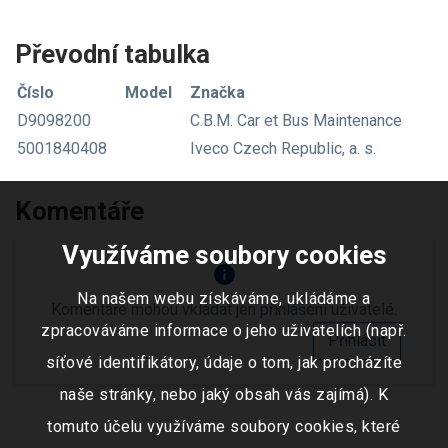
Převodní tabulka
Číslo
Model
Značka
D9098200
C.B.M. Car et Bus Maintenance
5001840408
Iveco Czech Republic, a. s.
Komentáře
Využíváme soubory cookies
info
Na našem webu získáváme, ukládáme a
Komentáře mohou vkládat jen přihlášení uživatelé.
zpracováváme informace o jeho uživatelích (např.
Přihlásit
síťové identifikátory, údaje o tom, jak procházíte
naše stránky, nebo jaký obsah vás zajímá). K
tomuto účelu využíváme soubory cookies, které