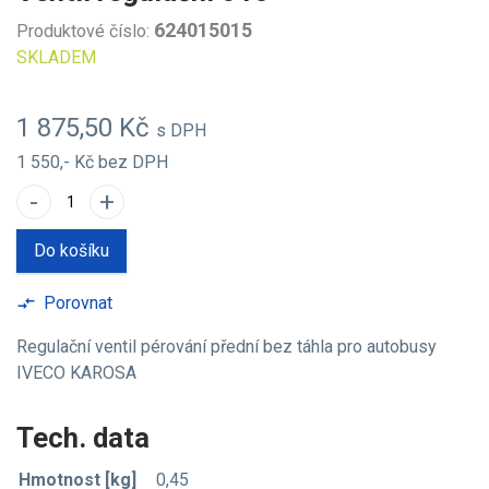
624015015
Produktové číslo:
SKLADEM
1 875,50 Kč
s DPH
1 550,- Kč
bez DPH
-
+
Do košíku
Porovnat
compare_arrows
Regulační ventil pérování přední bez táhla pro autobusy
IVECO KAROSA
Tech. data
Hmotnost [kg]
0,45