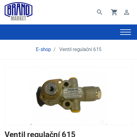
search
shopping_cart
perm_identity
E-shop
/
Ventil regulační 615
Ventil regulační 615