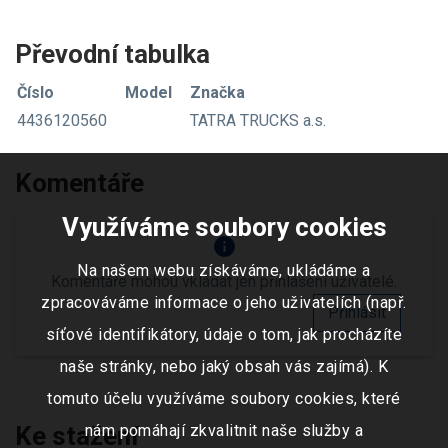
Převodní tabulka
Číslo
Model
Značka
4436120560
TATRA TRUCKS a.s.
Komentáře
Využíváme soubory cookies
info
Na našem webu získáváme, ukládáme a
Komentáře mohou vkládat jen přihlášení uživatelé.
zpracováváme informace o jeho uživatelích (např.
Přihlásit
síťové identifikátory, údaje o tom, jak procházíte
naše stránky, nebo jaký obsah vás zajímá). K
tomuto účelu využíváme soubory cookies, které
Ke stažení
nám pomáhají zkvalitnit naše služby a