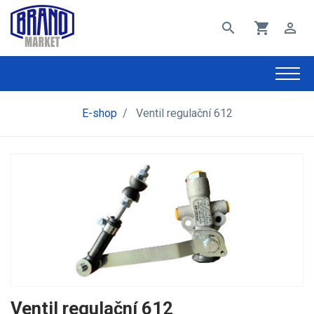
search
shopping_cart
perm_identity
E-shop
/
Ventil regulační 612
Ventil regulační 612