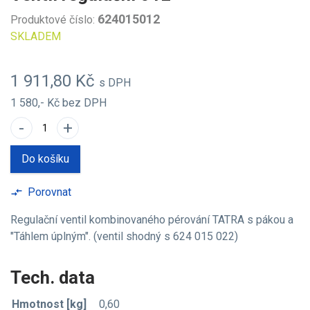
624015012
Produktové číslo:
SKLADEM
1 911,80 Kč
s DPH
1 580,- Kč
bez DPH
-
+
Do košíku
Porovnat
compare_arrows
Regulační ventil kombinovaného pérování TATRA s pákou a
"Táhlem úplným". (ventil shodný s 624 015 022)
Tech. data
Hmotnost [kg]
0,60