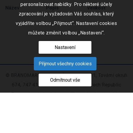
personalizovat nabídky. Pro některé účely
Název
Popis
Velikost
zpracování je vyžadován Váš souhlas, který
vyjádříte volbou „Přijmout“. Nastavení cookies
můžete změnit volbou „Nastavení“.
Nastavení
Přijmout všechny cookies
© BRANOMARKET s.r.o., IČO: 253 51 311, Tovární okruh
Odmítnout vše
674, 747 41 Hradec nad Moravicí, Czech Republic
Zapsaná v obchodním rejstříku vedeném Krajským
soudem v Ostravě oddíl C, číslo vložky 9516
Nastavení
Mapa
© 2021 - 2026 CIS s. r.
|
cookies
stránek
o.