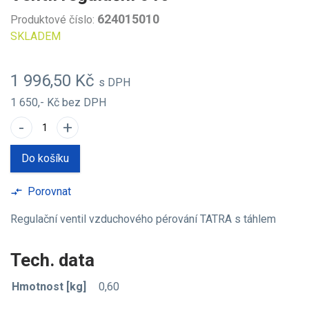
624015010
Produktové číslo:
SKLADEM
1 996,50 Kč
s DPH
1 650,- Kč
bez DPH
-
+
Do košíku
Porovnat
compare_arrows
Regulační ventil vzduchového pérování TATRA s táhlem
Tech. data
Hmotnost [kg]
0,60