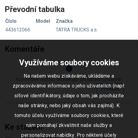
Převodní tabulka
Číslo
Model
Značka
443612066
TATRA TRUCKS a.s.
Komentáře
Využíváme soubory cookies
info
Na našem webu získáváme, ukládáme a
Komentáře mohou vkládat jen přihlášení uživatelé.
zpracováváme informace o jeho uživatelích (např.
Přihlásit
síťové identifikátory, údaje o tom, jak procházíte
naše stránky, nebo jaký obsah vás zajímá). K
tomuto účelu využíváme soubory cookies, které
Ke stažení
nám pomáhají zkvalitnit naše služby a
personalizovat nabídky. Pro některé účely