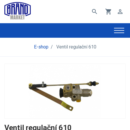
search
shopping_cart
perm_identity
E-shop
/
Ventil regulační 610
Ventil regulační 610