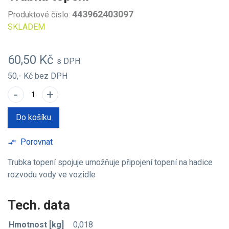
443962403097
Produktové číslo:
SKLADEM
60,50 Kč
s DPH
50,- Kč
bez DPH
-
+
Do košíku
Porovnat
compare_arrows
Trubka topení spojuje umožňuje připojení topení na hadice
rozvodu vody ve vozidle
Tech. data
Hmotnost [kg]
0,018