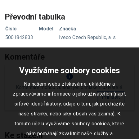
Převodní tabulka
Číslo
Model
Značka
5001842833
Iveco Czech Republic, a. s.
Komentáře
Využíváme soubory cookies
info
Na našem webu získáváme, ukládáme a
Komentáře mohou vkládat jen přihlášení uživatelé.
zpracováváme informace o jeho uživatelích (např.
Přihlásit
síťové identifikátory, údaje o tom, jak procházíte
naše stránky, nebo jaký obsah vás zajímá). K
tomuto účelu využíváme soubory cookies, které
Ke stažení
nám pomáhají zkvalitnit naše služby a