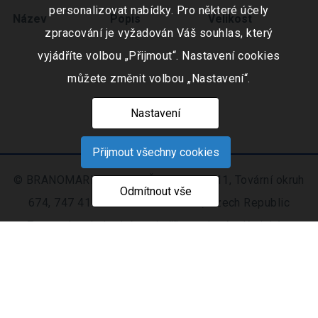
personalizovat nabídky. Pro některé účely
Název
Popis
Velikost
zpracování je vyžadován Váš souhlas, který
vyjádříte volbou „Přijmout“. Nastavení cookies
můžete změnit volbou „Nastavení“.
Nastavení
Přijmout všechny cookies
© BRANOMARKET s.r.o., IČO: 253 51 311, Tovární okruh
Odmítnout vše
674, 747 41 Hradec nad Moravicí, Czech Republic
Zapsaná v obchodním rejstříku vedeném Krajským
soudem v Ostravě oddíl C, číslo vložky 9516
Nastavení
Mapa
© 2021 - 2026 CIS s. r.
|
cookies
stránek
o.