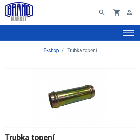
search
shopping_cart
perm_identity
E-shop
/
Trubka topení
Trubka topení