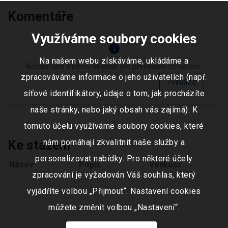
Komentáře
Využíváme soubory cookies
info
Na našem webu získáváme, ukládáme a
Komentáře mohou vkládat jen přihlášení uživatelé.
zpracováváme informace o jeho uživatelích (např.
Přihlásit
síťové identifikátory, údaje o tom, jak procházíte
naše stránky, nebo jaký obsah vás zajímá). K
tomuto účelu využíváme soubory cookies, které
nám pomáhají zkvalitnit naše služby a
Ke stažení
personalizovat nabídky. Pro některé účely
Název
Popis
Velikost
zpracování je vyžadován Váš souhlas, který
vyjádříte volbou „Přijmout“. Nastavení cookies
můžete změnit volbou „Nastavení“.