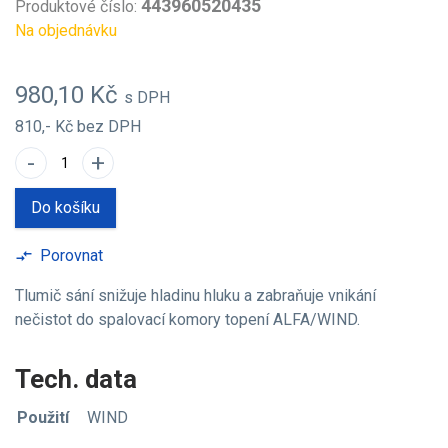
443960520435
Produktové číslo:
Na objednávku
980,10 Kč
s DPH
810,- Kč
bez DPH
-
+
Do košíku
Porovnat
compare_arrows
Tlumič sání snižuje hladinu hluku a zabraňuje vnikání
nečistot do spalovací komory topení ALFA/WIND.
Tech. data
Použití
WIND