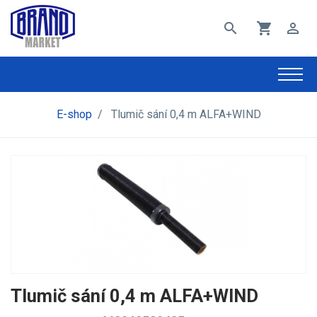
search
shopping_cart
perm_identity
E-shop
/
Tlumič sání 0,4 m ALFA+WIND
Tlumič sání 0,4 m ALFA+WIND