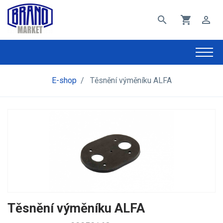
search
shopping_cart
perm_identity
E-shop
/
Těsnění výměníku ALFA
Těsnění výměníku ALFA