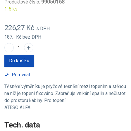
99050168
Produktové číslo:
1-5 ks
226,27 Kč
s DPH
187,- Kč
bez DPH
-
+
Do košíku
Porovnat
compare_arrows
Těsnění výměníku je pryžové těsnění mezi topením a stěnou
na níž je topení fixováno. Zabraňuje vnikání spalin a nečistot
do prostoru kabiny. Pro topení
ATESO ALFA
Tech. data