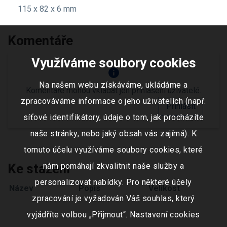
115 x 82 x 6 mm
Komentáře
Využíváme soubory cookies
info
Na našem webu získáváme, ukládáme a
Komentáře mohou vkládat jen přihlášení uživatelé.
zpracováváme informace o jeho uživatelích (např.
Přihlásit
síťové identifikátory, údaje o tom, jak procházíte
naše stránky, nebo jaký obsah vás zajímá). K
tomuto účelu využíváme soubory cookies, které
Ke stažení
nám pomáhají zkvalitnit naše služby a
personalizovat nabídky. Pro některé účely
Název
Popis
Velikost
zpracování je vyžadován Váš souhlas, který
vyjádříte volbou „Přijmout“. Nastavení cookies