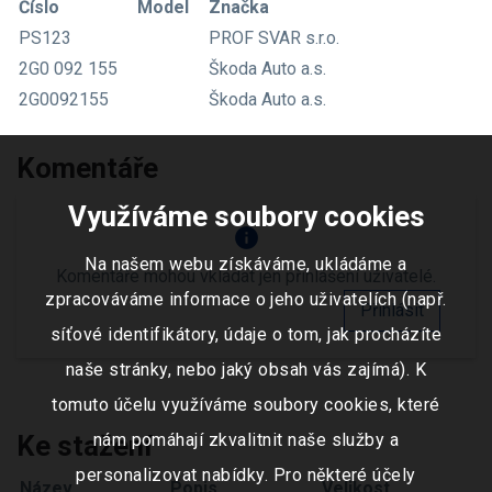
Číslo
Model
Značka
PS123
PROF SVAR s.r.o.
2G0 092 155
Škoda Auto a.s.
2G0092155
Škoda Auto a.s.
Komentáře
Využíváme soubory cookies
info
Na našem webu získáváme, ukládáme a
Komentáře mohou vkládat jen přihlášení uživatelé.
zpracováváme informace o jeho uživatelích (např.
Přihlásit
síťové identifikátory, údaje o tom, jak procházíte
naše stránky, nebo jaký obsah vás zajímá). K
tomuto účelu využíváme soubory cookies, které
nám pomáhají zkvalitnit naše služby a
Ke stažení
personalizovat nabídky. Pro některé účely
Název
Popis
Velikost