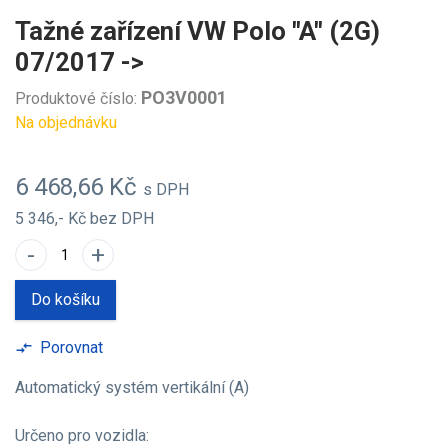
Tažné zařízení VW Polo "A" (2G)
07/2017 ->
PO3V0001
Produktové číslo:
Na objednávku
6 468,66 Kč
s DPH
5 346,- Kč
bez DPH
-
+
Do košíku
Porovnat
compare_arrows
Automatický systém vertikální (A)
Určeno pro vozidla: