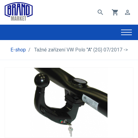
search
shopping_cart
perm_identity
E-shop
/
Tažné zařízení VW Polo "A" (2G) 07/2017 ->