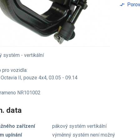
Porov
compare_arrows
 systém - vertikální
 pro vozidla:
Octavia II, pouze 4x4, 03.05 - 09.14
 rameno NR101002
. data
ažného zařízení
pákový systém vertikální
m upínání
výměnný systém není možný