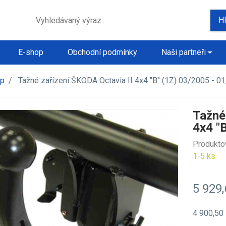
H
E-shop
Obchodní podmínky
Naši partneři
op
/
Tažné zařízení ŠKODA Octavia II 4x4 "B" (1Z) 03/2005 - 0
Tažné
4x4 "
Produkto
1-5 ks
5 929
4 900,50