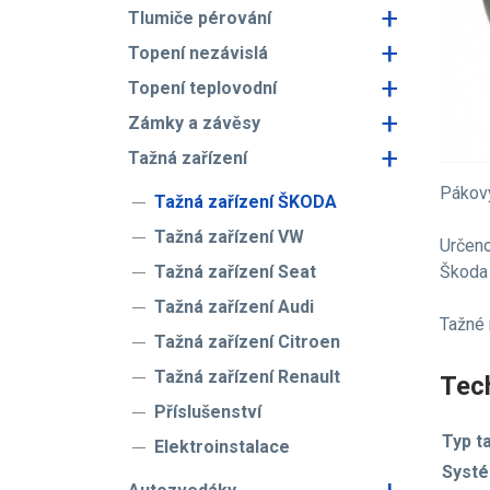
+
Tlumiče pérování
+
Topení nezávislá
+
Topení teplovodní
+
Zámky a závěsy
+
Tažná zařízení
Pákový
Tažná zařízení ŠKODA
Tažná zařízení VW
Určeno
Škoda 
Tažná zařízení Seat
Tažná zařízení Audi
Tažné
Tažná zařízení Citroen
Tažná zařízení Renault
Tech
Příslušenství
Typ t
Elektroinstalace
Systé