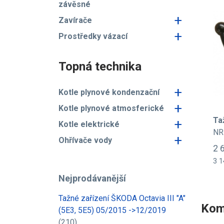
závěsné
+
Zavírače
+
Prostředky vázací
Topná technika
+
Kotle plynové kondenzační
+
Kotle plynové atmosferické
Ta
+
Kotle elektrické
NR
+
Ohřívače vody
2 
3 1
Nejprodávanější
Tažné zařízení ŠKODA Octavia III "A"
Kom
(5E3, 5E5) 05/2015 ->12/2019
(210)