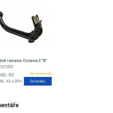
žné rameno Octavia II "B"
101002
Na objednávku
600,- Kč
46,- Kč s DPH
Do košíku
entáře