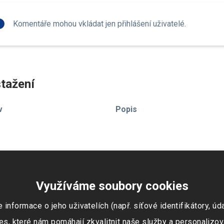
fo
Komentáře mohou vkládat jen přihlášení uživatelé.
tažení
v
Popis
Využíváme soubory cookies
ormace o jeho uživatelích (např. síťové identifikátory, údaj
s, které nám pomáhají zkvalitnit naše služby a personalizov