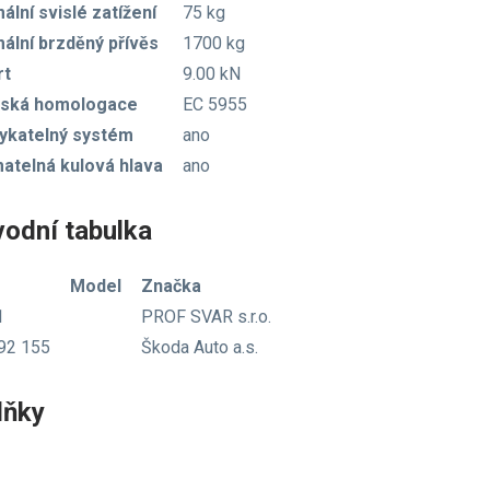
ální svislé zatížení
75 kg
ální brzděný přívěs
1700 kg
rt
9.00 kN
pská homologace
EC 5955
katelný systém
ano
atelná kulová hlava
ano
vodní tabulka
Model
Značka
1
PROF SVAR s.r.o.
92 155
Škoda Auto a.s.
lňky