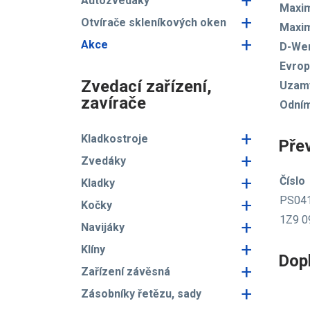
+
Autozvedáky
Maxim
+
Otvírače skleníkových oken
Maxim
+
Akce
D-We
Evro
Zvedací zařízení,
Uzamy
zavírače
Odním
+
Kladkostroje
Pře
+
Zvedáky
+
Číslo
Kladky
PS04
+
Kočky
1Z9 0
+
Navijáky
+
Klíny
Dop
+
Zařízení závěsná
+
Zásobníky řetězu, sady