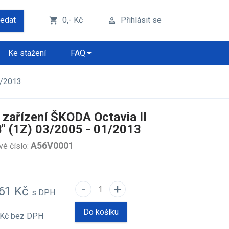
ledat
0,- Kč
Přihlásit se
shopping_cart
perm_identity
Ke stažení
FAQ
1/2013
 zařízení ŠKODA Octavia II
B" (1Z) 03/2005 - 01/2013
A56V0001
vé číslo:
-
+
,61 Kč
s DPH
Do košíku
 Kč
bez DPH