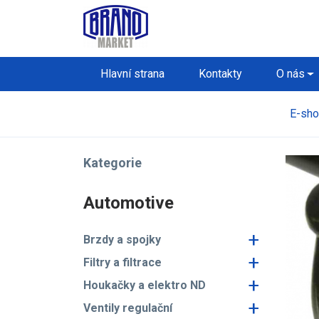
Hlavní strana
Kontakty
O nás
E-sh
Kategorie
Automotive
+
Brzdy a spojky
+
Filtry a filtrace
+
Houkačky a elektro ND
+
Ventily regulační