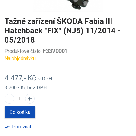
Tažné zařízení ŠKODA Fabia III
Hatchback "FIX" (NJ5) 11/2014 -
05/2018
F33V0001
Produktové číslo:
Na objednávku
4 477,- Kč
s DPH
3 700,- Kč
bez DPH
-
+
Do košíku
Porovnat
compare_arrows