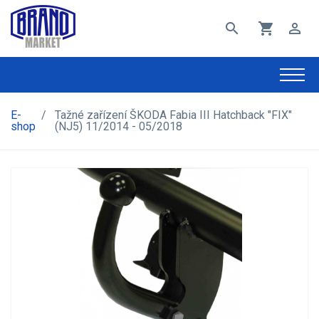
search
shopping_cart
perm_identity
E-
/
Tažné zařízení ŠKODA Fabia III Hatchback "FIX"
shop
(NJ5) 11/2014 - 05/2018