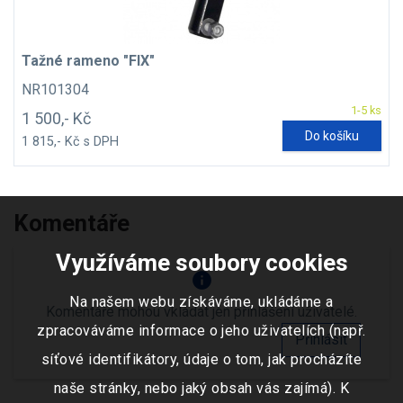
Tažné rameno "FIX"
NR101304
1-5 ks
1 500,- Kč
Do košíku
1 815,- Kč s DPH
Komentáře
Využíváme soubory cookies
info
Na našem webu získáváme, ukládáme a
Komentáře mohou vkládat jen přihlášení uživatelé.
zpracováváme informace o jeho uživatelích (např.
Přihlásit
síťové identifikátory, údaje o tom, jak procházíte
naše stránky, nebo jaký obsah vás zajímá). K