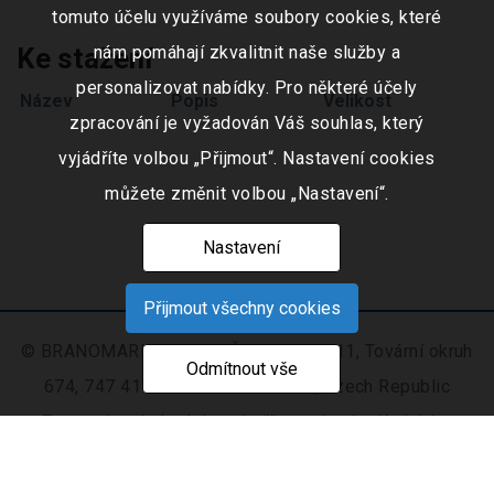
tomuto účelu využíváme soubory cookies, které
Ke stažení
nám pomáhají zkvalitnit naše služby a
personalizovat nabídky. Pro některé účely
Název
Popis
Velikost
zpracování je vyžadován Váš souhlas, který
vyjádříte volbou „Přijmout“. Nastavení cookies
můžete změnit volbou „Nastavení“.
Nastavení
Přijmout všechny cookies
© BRANOMARKET s.r.o., IČO: 253 51 311, Tovární okruh
Odmítnout vše
674, 747 41 Hradec nad Moravicí, Czech Republic
Zapsaná v obchodním rejstříku vedeném Krajským
soudem v Ostravě oddíl C, číslo vložky 9516