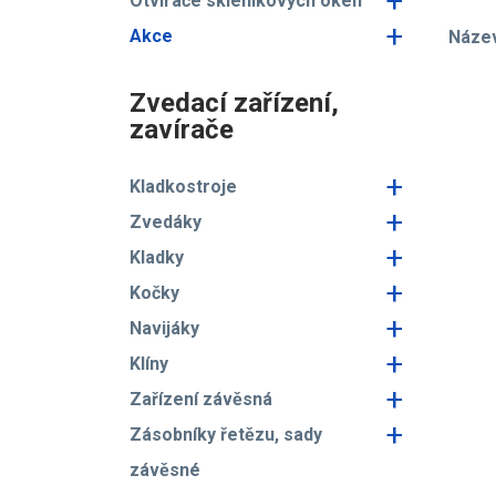
+
Otvírače skleníkových oken
+
Akce
Náze
Zvedací zařízení,
zavírače
+
Kladkostroje
+
Zvedáky
+
Kladky
+
Kočky
+
Navijáky
+
Klíny
+
Zařízení závěsná
+
Zásobníky řetězu, sady
závěsné