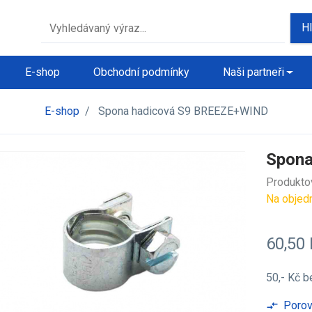
H
E-shop
Obchodní podmínky
Naši partneři
E-shop
/
Spona hadicová S9 BREEZE+WIND
Spona
Produkto
Na objed
60,50
50,- Kč
b
Porov
compare_arrows