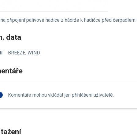
na připojení palivové hadice z nádrže k hadičce před čerpadlem
. data
tí
BREEZE, WIND
entáře
fo
Komentáře mohou vkládat jen přihlášení uživatelé.
tažení