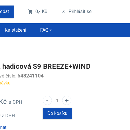
ledat
0,- Kč
Přihlásit se
shopping_cart
perm_identity
Ke stažení
FAQ
 hadicová S9 BREEZE+WIND
548241104
vé číslo:
návku
-
+
 Kč
s DPH
Do košíku
ez DPH
nat