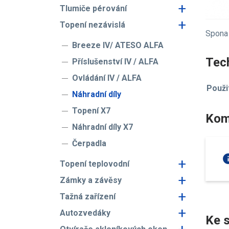
+
Tlumiče pérování
+
Topení nezávislá
Spona 
Breeze IV/ ATESO ALFA
Tech
Příslušenství IV / ALFA
Ovládání IV / ALFA
Použi
Náhradní díly
Topení X7
Kom
Náhradní díly X7
Čerpadla
in
+
Topení teplovodní
+
Zámky a závěsy
+
Tažná zařízení
+
Autozvedáky
Ke s