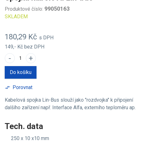
99050163
Produktové číslo:
SKLADEM
180,29 Kč
s DPH
149,- Kč
bez DPH
-
+
Do košíku
Porovnat
compare_arrows
Kabelová spojka Lin-Bus slouží jako "rozdvojka" k připojení
dalšího zařízení např. Interface Alfa, externího teploměru ap.
Tech. data
250 x 10 x10 mm