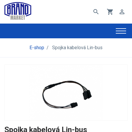
search
shopping_cart
perm_identity
E-shop
/
Spojka kabelová Lin-bus
Spojka kabelová Lin-bus