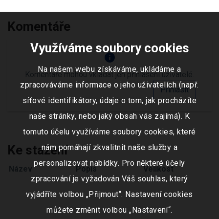
Komentáře
Využíváme soubory cookies
info
Na našem webu získáváme, ukládáme a
Komentáře mohou vkládat jen přihlášení uživatelé.
zpracováváme informace o jeho uživatelích (např.
Přihlásit
síťové identifikátory, údaje o tom, jak procházíte
naše stránky, nebo jaký obsah vás zajímá). K
tomuto účelu využíváme soubory cookies, které
Ke stažení
nám pomáhají zkvalitnit naše služby a
personalizovat nabídky. Pro některé účely
Název
Popis
Velikost
zpracování je vyžadován Váš souhlas, který
vyjádříte volbou „Přijmout“. Nastavení cookies
můžete změnit volbou „Nastavení“.