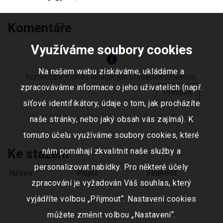
Komentáře
Využíváme soubory cookies
info
Na našem webu získáváme, ukládáme a
Komentáře mohou vkládat jen přihlášení uživatelé.
zpracováváme informace o jeho uživatelích (např.
Přihlásit
síťové identifikátory, údaje o tom, jak procházíte
naše stránky, nebo jaký obsah vás zajímá). K
tomuto účelu využíváme soubory cookies, které
nám pomáhají zkvalitnit naše služby a
Ke stažení
personalizovat nabídky. Pro některé účely
Název
Popis
Velikost
zpracování je vyžadován Váš souhlas, který
vyjádříte volbou „Přijmout“. Nastavení cookies
můžete změnit volbou „Nastavení“.