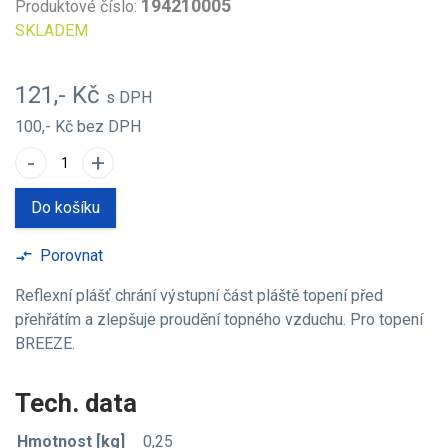
194210005
Produktové číslo:
SKLADEM
121,- Kč
s DPH
100,- Kč
bez DPH
-
+
Do košíku
Porovnat
compare_arrows
Reflexní plášť chrání výstupní část pláště topení před
přehřátím a zlepšuje proudění topného vzduchu. Pro topení
BREEZE.
Tech. data
Hmotnost [kg]
0,25