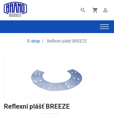
search
shopping_cart
perm_identity
E-shop
/
Reflexní plášť BREEZE
Reflexní plášť BREEZE