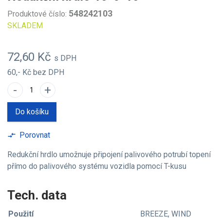
548242103
Produktové číslo:
SKLADEM
72,60 Kč
s DPH
60,- Kč
bez DPH
-
+
Do košíku
Porovnat
compare_arrows
Redukční hrdlo umožnuje připojení palivového potrubí topení
přímo do palivového systému vozidla pomocí T-kusu
Tech. data
Použití
BREEZE, WIND