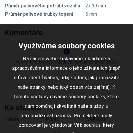
Půměr palivového potrubí vozidla
2x 10 mm
Průměr palivové trubky topení
6 mm
Komentáře
Využíváme soubory cookies
info
Na našem webu získáváme, ukládáme a
Komentáře mohou vkládat jen přihlášení uživatelé.
zpracováváme informace o jeho uživatelích (např.
Přihlásit
síťové identifikátory, údaje o tom, jak procházíte
naše stránky, nebo jaký obsah vás zajímá). K
tomuto účelu využíváme soubory cookies, které
Ke stažení
nám pomáhají zkvalitnit naše služby a
personalizovat nabídky. Pro některé účely
Název
Popis
Velikost
zpracování je vyžadován Váš souhlas, který