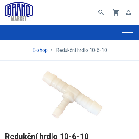
search
shopping_cart
perm_identity
E-shop
/
Redukční hrdlo 10-6-10
Redukční hrdlo 10-6-10