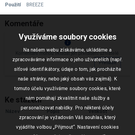
Použití
BREEZE
Komentáře
Využíváme soubory cookies
info
Na našem webu získáváme, ukládáme a
Komentáře mohou vkládat jen přihlášení uživatelé.
zpracováváme informace o jeho uživatelích (např.
Přihlásit
síťové identifikátory, údaje o tom, jak procházíte
naše stránky, nebo jaký obsah vás zajímá). K
tomuto účelu využíváme soubory cookies, které
Ke stažení
nám pomáhají zkvalitnit naše služby a
personalizovat nabídky. Pro některé účely
Název
Popis
Velikost
zpracování je vyžadován Váš souhlas, který
vyjádříte volbou „Přijmout“. Nastavení cookies