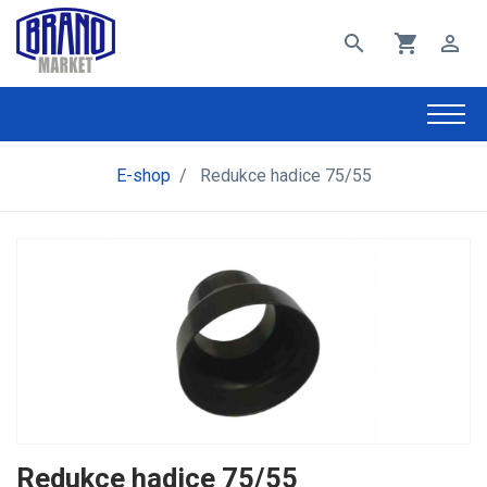
search
shopping_cart
perm_identity
E-shop
/
Redukce hadice 75/55
Redukce hadice 75/55