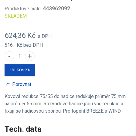
443962092
Produktové číslo:
SKLADEM
624,36 Kč
s DPH
516,- Kč
bez DPH
-
+
Do košíku
Porovnat
compare_arrows
Kovová redukce 75/55 do hadice redukuje průměr 75 mm
na průměr 55 mm. Rozvodové hadice jsou vně redukce a
fixují se hadicovou sponou. Pro topení BREEZE a WIND.
Tech. data