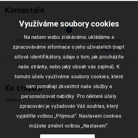
Komentáře
Využíváme soubory cookies
info
Na našem webu získáváme, ukládáme a
Komentáře mohou vkládat jen přihlášení uživatelé.
zpracováváme informace o jeho uživatelích (např.
Přihlásit
síťové identifikátory, údaje o tom, jak procházíte
naše stránky, nebo jaký obsah vás zajímá). K
tomuto účelu využíváme soubory cookies, které
nám pomáhají zkvalitnit naše služby a
Ke stažení
personalizovat nabídky. Pro některé účely
Název
Popis
Velikost
zpracování je vyžadován Váš souhlas, který
vyjádříte volbou „Přijmout“. Nastavení cookies
můžete změnit volbou „Nastavení“.