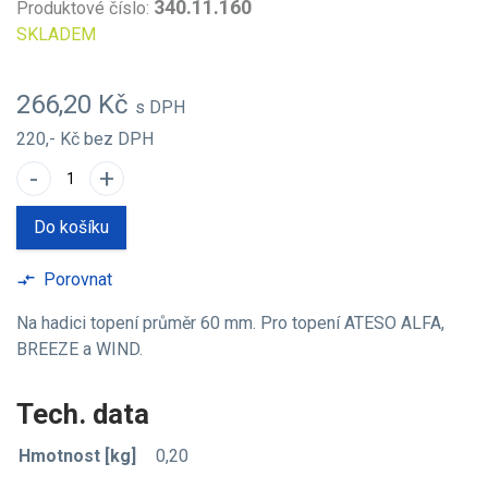
340.11.160
Produktové číslo:
SKLADEM
266,20 Kč
s DPH
220,- Kč
bez DPH
-
+
Do košíku
Porovnat
compare_arrows
Na hadici topení průměr 60 mm. Pro topení ATESO ALFA,
BREEZE a WIND.
Tech. data
Hmotnost [kg]
0,20