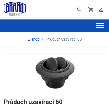
search
shopping_cart
perm_identity
E-shop
/
Průduch uzavírací 60
Průduch uzavírací 60