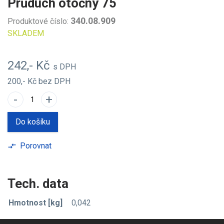
Průduch otočný 75
340.08.909
Produktové číslo:
SKLADEM
242,- Kč
s DPH
200,- Kč
bez DPH
-
+
Do košíku
Porovnat
compare_arrows
Tech. data
Hmotnost [kg]
0,042