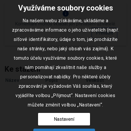
Využíváme soubory cookies
info
Na našem webu získáváme, ukládáme a
Komentáře mohou vkládat jen přihlášení uživatelé.
zpracováváme informace o jeho uživatelích (např.
Přihlásit
síťové identifikátory, údaje o tom, jak procházíte
naše stránky, nebo jaký obsah vás zajímá). K
tomuto účelu využíváme soubory cookies, které
nám pomáhají zkvalitnit naše služby a
Ke stažení
personalizovat nabídky. Pro některé účely
Název
Popis
Velikost
zpracování je vyžadován Váš souhlas, který
vyjádříte volbou „Přijmout“. Nastavení cookies
můžete změnit volbou „Nastavení“.
Nastavení