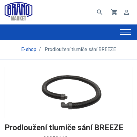
search
shopping_cart
perm_identity
E-shop
/
Prodloužení tlumiče sání BREEZE
Prodloužení tlumiče sání BREEZE