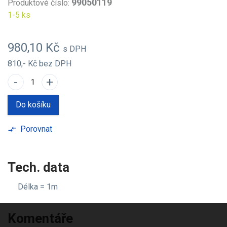
99050119
Produktové číslo:
1-5 ks
980,10 Kč
s DPH
810,- Kč
bez DPH
-
+
Do košíku
Porovnat
compare_arrows
Tech. data
Délka = 1m
Komentáře