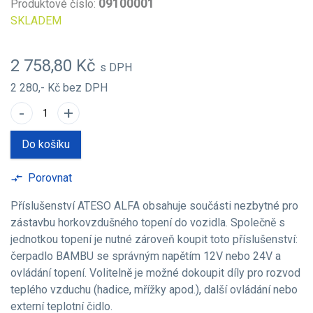
09100001
Produktové číslo:
SKLADEM
2 758,80 Kč
s DPH
2 280,- Kč
bez DPH
-
+
Do košíku
Porovnat
compare_arrows
Příslušenství ATESO ALFA obsahuje součásti nezbytné pro
zástavbu horkovzdušného topení do vozidla. Společně s
jednotkou topení je nutné zároveň koupit toto příslušenství:
čerpadlo BAMBU se správným napětím 12V nebo 24V a
ovládání topení. Volitelně je možné dokoupit díly pro rozvod
teplého vzduchu (hadice, mřížky apod.), další ovládání nebo
externí teplotní čidlo.