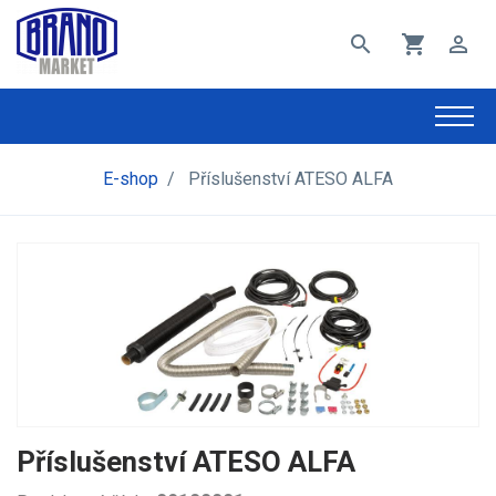
search
shopping_cart
perm_identity
E-shop
/
Příslušenství ATESO ALFA
Příslušenství ATESO ALFA