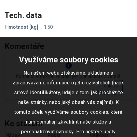
Tech. data
Hmotnost [kg]
1,50
Komentáře
Využíváme soubory cookies
info
Na našem webu získáváme, ukládáme a
Komentáře mohou vkládat jen přihlášení uživatelé.
zpracováváme informace o jeho uživatelích (např.
Přihlásit
síťové identifikátory, údaje o tom, jak procházíte
naše stránky, nebo jaký obsah vás zajímá). K
tomuto účelu využíváme soubory cookies, které
nám pomáhají zkvalitnit naše služby a
Ke stažení
personalizovat nabídky. Pro některé účely
Název
Popis
Velikost