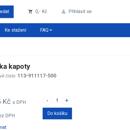
ledat
0,- Kč
Přihlásit se
shopping_cart
perm_identity
Ke stažení
FAQ
tka kapoty
113-911117-500
vé číslo:
-
+
5 Kč
s DPH
Do košíku
ez DPH
nat