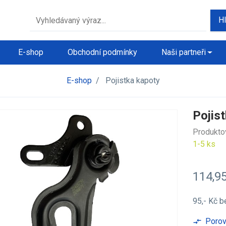
H
E-shop
Obchodní podmínky
Naši partneři
E-shop
/
Pojistka kapoty
Pojis
Produkto
1-5 ks
114,9
95,- Kč
b
Porov
compare_arrows