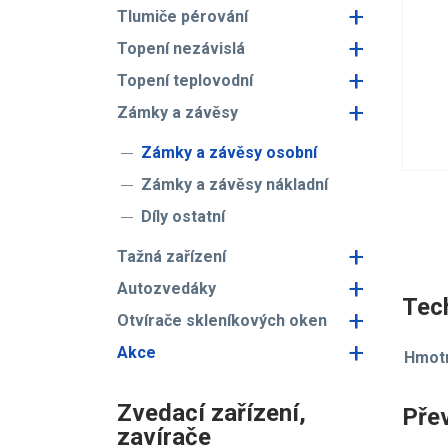
+
Tlumiče pérování
+
Topení nezávislá
+
Topení teplovodní
+
Zámky a závěsy
Zámky a závěsy osobní
Zámky a závěsy nákladní
Díly ostatní
+
Tažná zařízení
+
Autozvedáky
Tech
+
Otvírače skleníkových oken
+
Akce
Hmotn
Zvedací zařízení,
Pře
zavírače