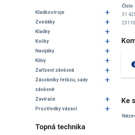
Číslo
+
Kladkostroje
31 42
+
Zvedáky
2311
+
Kladky
+
Kom
Kočky
+
Navijáky
+
Klíny
in
+
Zařízení závěsná
+
Zásobníky řetězu, sady
závěsné
+
Zavírače
Ke s
+
Prostředky vázací
Náze
Topná technika