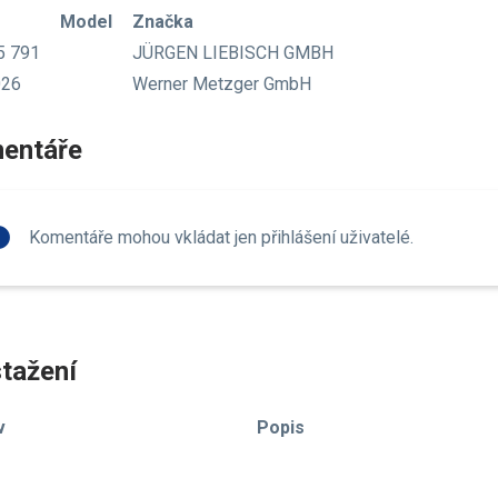
Model
Značka
5 791
JÜRGEN LIEBISCH GMBH
026
Werner Metzger GmbH
entáře
fo
Komentáře mohou vkládat jen přihlášení uživatelé.
tažení
v
Popis