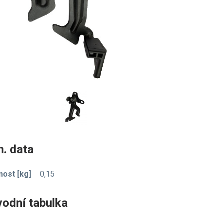
. data
ost [kg]
0,15
vodní tabulka