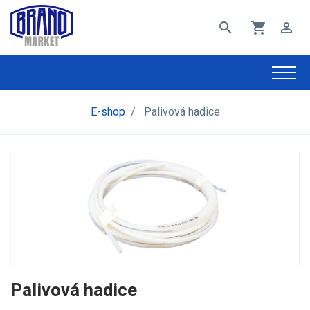
search
shopping_cart
perm_identity
E-shop
/
Palivová hadice
Palivová hadice