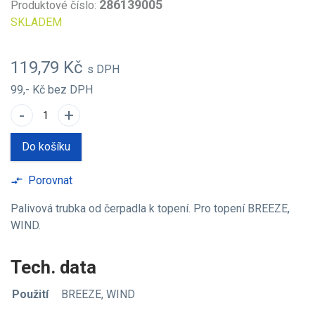
286139005
Produktové číslo:
SKLADEM
119,79 Kč
s DPH
99,- Kč
bez DPH
-
+
Do košíku
Porovnat
compare_arrows
Palivová trubka od čerpadla k topení. Pro topení BREEZE,
WIND.
Tech. data
Použití
BREEZE, WIND