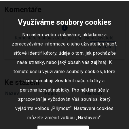
Komentáře
Využíváme soubory cookies
info
Na našem webu získáváme, ukládáme a
Komentáře mohou vkládat jen přihlášení uživatelé.
zpracováváme informace o jeho uživatelích (např.
Přihlásit
síťové identifikátory, údaje o tom, jak procházíte
naše stránky, nebo jaký obsah vás zajímá). K
tomuto účelu využíváme soubory cookies, které
Ke stažení
nám pomáhají zkvalitnit naše služby a
personalizovat nabídky. Pro některé účely
Název
Popis
Velikost
zpracování je vyžadován Váš souhlas, který
vyjádříte volbou „Přijmout“. Nastavení cookies
můžete změnit volbou „Nastavení“.