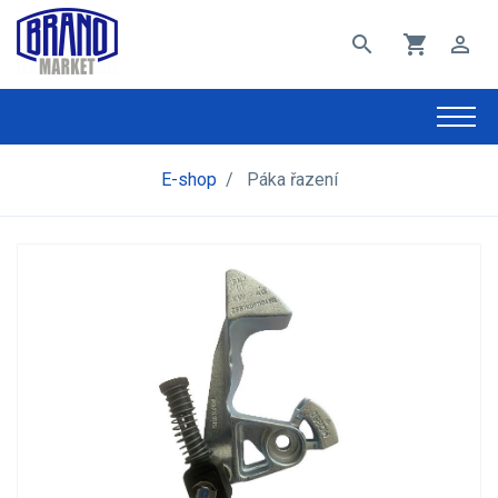
search
shopping_cart
perm_identity
E-shop
/
Páka řazení