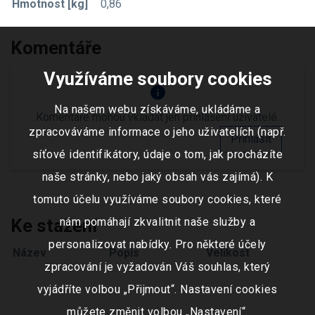
Hmotnost [kg]
0,86
Komentáře
Využíváme soubory cookies
info
Na našem webu získáváme, ukládáme a
Komentáře mohou vkládat jen přihlášení uživatelé.
zpracováváme informace o jeho uživatelích (např.
Přihlásit
síťové identifikátory, údaje o tom, jak procházíte
naše stránky, nebo jaký obsah vás zajímá). K
tomuto účelu využíváme soubory cookies, které
Ke stažení
nám pomáhají zkvalitnit naše služby a
personalizovat nabídky. Pro některé účely
Název
Popis
Velikost
zpracování je vyžadován Váš souhlas, který
vyjádříte volbou „Přijmout“. Nastavení cookies
můžete změnit volbou „Nastavení“.