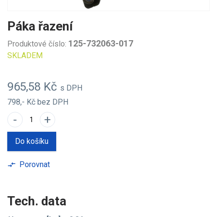
Páka řazení
125-732063-017
Produktové číslo:
SKLADEM
965,58 Kč
s DPH
798,- Kč
bez DPH
-
+
Do košíku
Porovnat
compare_arrows
Tech. data