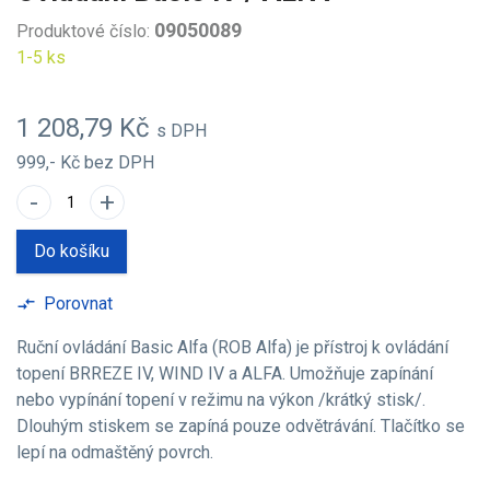
09050089
Produktové číslo:
1-5 ks
1 208,79 Kč
s DPH
999,- Kč
bez DPH
-
+
Do košíku
Porovnat
compare_arrows
Ruční ovládání Basic Alfa (ROB Alfa) je přístroj k ovládání
topení BRREZE IV, WIND IV a ALFA. Umožňuje zapínání
nebo vypínání topení v režimu na výkon /krátký stisk/.
Dlouhým stiskem se zapíná pouze odvětrávání. Tlačítko se
lepí na odmaštěný povrch.