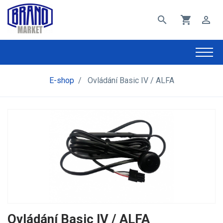
search
shopping_cart
perm_identity
E-shop
/
Ovládání Basic IV / ALFA
Ovládání Basic IV / ALFA