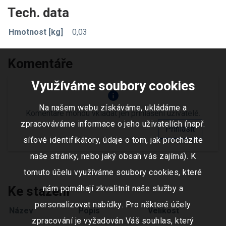
Tech. data
Hmotnost [kg]
0,03
Komentáře
Využíváme soubory cookies
info
Na našem webu získáváme, ukládáme a
Komentáře mohou vkládat jen přihlášení uživatelé.
zpracováváme informace o jeho uživatelích (např.
Přihlásit
síťové identifikátory, údaje o tom, jak procházíte
naše stránky, nebo jaký obsah vás zajímá). K
tomuto účelu využíváme soubory cookies, které
Ke stažení
nám pomáhají zkvalitnit naše služby a
personalizovat nabídky. Pro některé účely
Název
Popis
Velikost
zpracování je vyžadován Váš souhlas, který