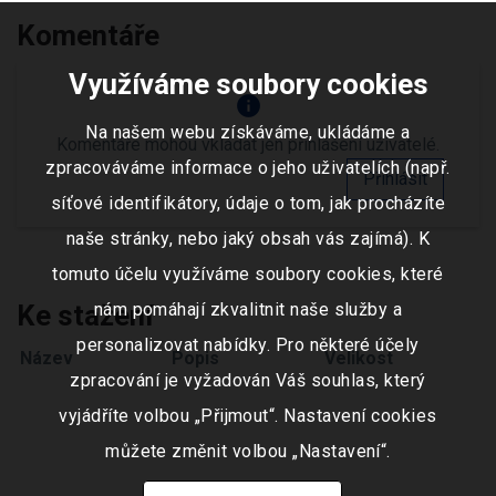
Komentáře
Využíváme soubory cookies
info
Na našem webu získáváme, ukládáme a
Komentáře mohou vkládat jen přihlášení uživatelé.
zpracováváme informace o jeho uživatelích (např.
Přihlásit
síťové identifikátory, údaje o tom, jak procházíte
naše stránky, nebo jaký obsah vás zajímá). K
tomuto účelu využíváme soubory cookies, které
nám pomáhají zkvalitnit naše služby a
Ke stažení
personalizovat nabídky. Pro některé účely
Název
Popis
Velikost
zpracování je vyžadován Váš souhlas, který
vyjádříte volbou „Přijmout“. Nastavení cookies
můžete změnit volbou „Nastavení“.