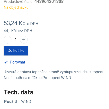
443964201308
Produktové číslo:
Na objednávku
53,24 Kč
s DPH
44,- Kč
bez DPH
-
+
Do košíku
Porovnat
compare_arrows
Uzavírá sestavu topení na straně výstupu vzduchu z topení.
Není opatřena mřížkou.Pro topení WIND.
Tech. data
Použití
WIND