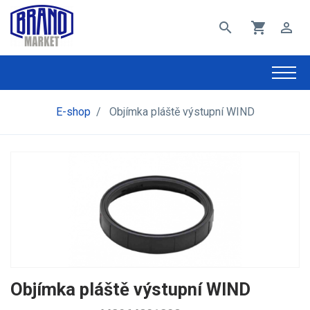
search
shopping_cart
perm_identity
E-shop
/
Objímka pláště výstupní WIND
Objímka pláště výstupní WIND