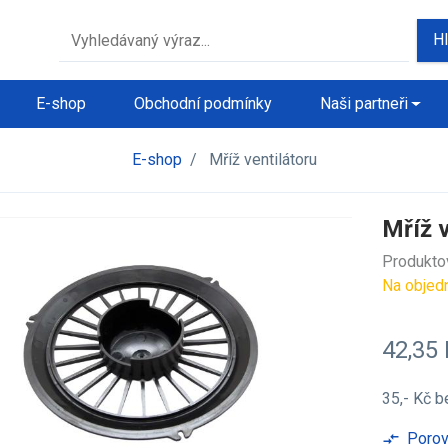
H
E-shop
Obchodní podmínky
Naši partneři
E-shop
/
Mříž ventilátoru
Mříž v
Produkto
Na objed
42,35
35,- Kč
b
Porov
compare_arrows