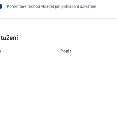
fo
Komentáře mohou vkládat jen přihlášení uživatelé.
tažení
v
Popis