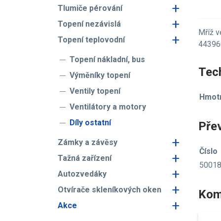
+
Tlumiče pérování
+
Topení nezávislá
Mříž v
+
Topení teplovodní
44396
Topení nákladní, bus
Tech
Výměníky topení
Ventily topení
Hmotn
Ventilátory a motory
Díly ostatní
Pře
+
Zámky a závěsy
Číslo
+
Tažná zařízení
5001
+
Autozvedáky
+
Otvírače skleníkových oken
Kom
+
Akce