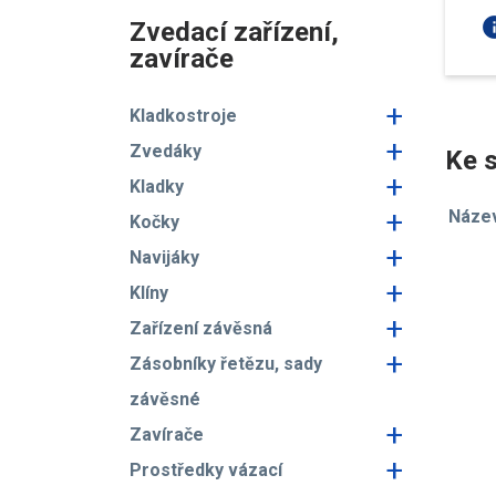
in
Zvedací zařízení,
zavírače
+
Kladkostroje
+
Zvedáky
Ke s
+
Kladky
+
Náze
Kočky
+
Navijáky
+
Klíny
+
Zařízení závěsná
+
Zásobníky řetězu, sady
závěsné
+
Zavírače
+
Prostředky vázací