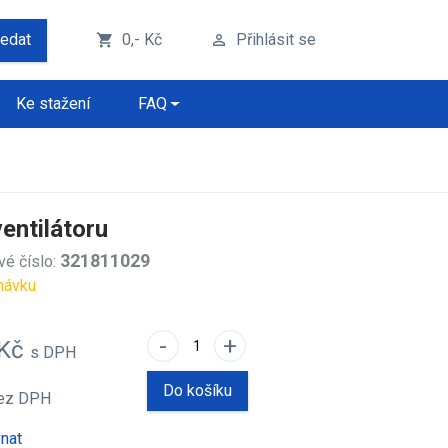
ledat
0,- Kč
Přihlásit se
shopping_cart
perm_identity
Ke stažení
FAQ
entilátoru
321811029
vé číslo:
návku
-
+
 Kč
s DPH
Do košíku
ez DPH
nat