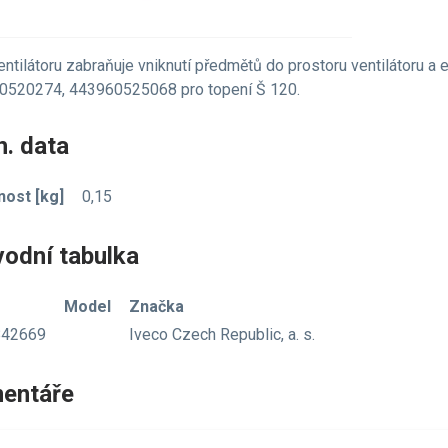
entilátoru zabraňuje vniknutí předmětů do prostoru ventilátoru a 
0520274, 443960525068 pro topení Š 120.
. data
ost [kg]
0,15
vodní tabulka
Model
Značka
842669
Iveco Czech Republic, a. s.
entáře