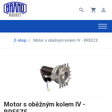
search
shopping_cart
perm_identity
E-shop
/
Motor s oběžným kolem IV - BREEZE
Motor s oběžným kolem IV -