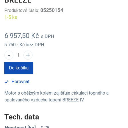
BREEZE
05250154
Produktové číslo:
1-5 ks
6 957,50 Kč
s DPH
5 750,- Kč
bez DPH
-
+
Do košíku
Porovnat
compare_arrows
Motor s oběžným kolem zajišťuje cirkulaci topného a
spalovaného vzduchu topení BREEZE IV
Tech. data
Hmotnost [kg]
0,78