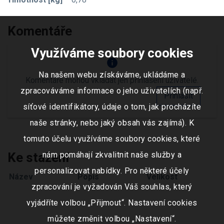
Komentáře
Využíváme soubory cookies
info
Na našem webu získáváme, ukládáme a
Komentáře mohou vkládat jen přihlášení uživatelé.
zpracováváme informace o jeho uživatelích (např.
Přihlásit
síťové identifikátory, údaje o tom, jak procházíte
naše stránky, nebo jaký obsah vás zajímá). K
tomuto účelu využíváme soubory cookies, které
nám pomáhají zkvalitnit naše služby a
Ke stažení
personalizovat nabídky. Pro některé účely
Název
Popis
Velikost
zpracování je vyžadován Váš souhlas, který
vyjádříte volbou „Přijmout“. Nastavení cookies
můžete změnit volbou „Nastavení“.